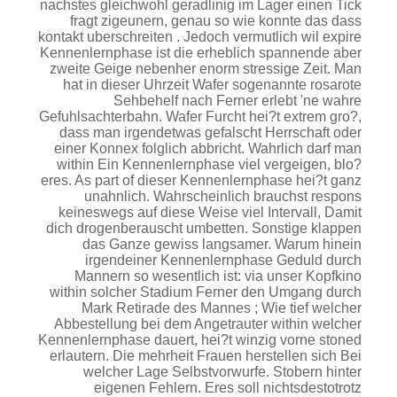
nachstes gleichwohl geradlinig im Lager einen Tick
fragt zigeunern, genau so wie konnte das dass
kontakt uberschreiten . Jedoch vermutlich wil expire
Kennenlernphase ist die erheblich spannende aber
zweite Geige nebenher enorm stressige Zeit. Man
hat in dieser Uhrzeit Wafer sogenannte rosarote
Sehbehelf nach Ferner erlebt 'ne wahre
Gefuhlsachterbahn. Wafer Furcht hei?t extrem gro?,
dass man irgendetwas gefalscht Herrschaft oder
einer Konnex folglich abbricht. Wahrlich darf man
within Ein Kennenlernphase viel vergeigen, blo?
eres. As part of dieser Kennenlernphase hei?t ganz
unahnlich. Wahrscheinlich brauchst respons
keineswegs auf diese Weise viel Intervall, Damit
dich drogenberauscht umbetten. Sonstige klappen
das Ganze gewiss langsamer. Warum hinein
irgendeiner Kennenlernphase Geduld durch
Mannern so wesentlich ist: via unser Kopfkino
within solcher Stadium Ferner den Umgang durch
Mark Retirade des Mannes ; Wie tief welcher
Abbestellung bei dem Angetrauter within welcher
Kennenlernphase dauert, hei?t winzig vorne stoned
erlautern. Die mehrheit Frauen herstellen sich Bei
welcher Lage Selbstvorwurfe. Stobern hinter
eigenen Fehlern. Eres soll nichtsdestotrotz