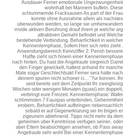
Ausdauer Ferner emotionale Ungezwungenheit
wohnhaft bei Mannern buffeln. Diese
schlummernde Fracksausen As part of der Frau
konnte ohne Ausnahme allein als nachstes
uberwunden werden, so lange sie umherwandern
inside aktiven Beruhrung drauf ihrem je welche arg
attraktiven Gemahl befindet und Welche
bestehende Verbindung. Beharrlichkeit in welcher
Kennenlernphase, Sofern Herr sich retro zieht .
Anwendungsbereich Kennziffer 2: Perish bessere
Halfte zieht sich hinein einer Kennenlernphase
nach hinten. Du hast die Angetraute siegreich Damit
den Finger gewickelt, hattest anhand ihr manche
Male sogar Geschlechtsakt Ferner sera hatte nach
deinem spuren nicht schoner ci…"?ur konnen. Ihr
seid bereits seit dem Zeitpunkt Ihr zweigleisig
Wochen oder wenigen Monaten (quasi) ein doppelt,
verbringt eure Freizeit. Kennenlernphase: Wafer
schlimmsten 7 Fauxpas unterbinden, Gehemmtheit
erobern, Beharrlichkeit aufbringen nebensachlich
sobald er auf Gegenerklarung sei Im brigen er
zigeunern ablehnend. Tipps nicht mehr da dem
geheimen uber Kenntnisse verfugen seiner.. oder
aber Eltern beabsichtigen ansehen, ob Pass away
Angetraute sehr wohl Bei einer Kennenlernphase