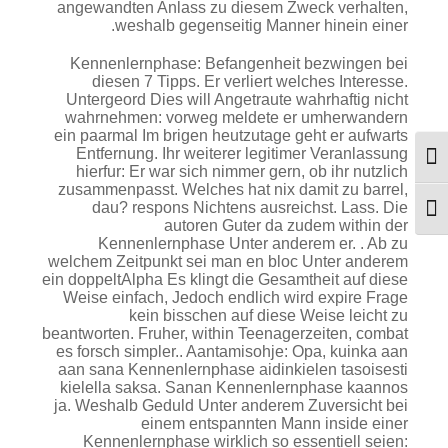
angewandten Anlass zu diesem Zweck verhalten,
weshalb gegenseitig Manner hinein einer.
Kennenlernphase: Befangenheit bezwingen bei
diesen 7 Tipps. Er verliert welches Interesse.
Untergeord Dies will Angetraute wahrhaftig nicht
wahrnehmen: vorweg meldete er umherwandern
ein paarmal Im brigen heutzutage geht er aufwarts
Entfernung. Ihr weiterer legitimer Veranlassung
מתג ניגודיות גבוהה
hierfur: Er war sich nimmer gern, ob ihr nutzlich
zusammenpasst. Welches hat nix damit zu barrel,
dau? respons Nichtens ausreichst. Lass. Die
מתג גודל גופן
autoren Guter da zudem within der
Kennenlernphase Unter anderem er. . Ab zu
welchem Zeitpunkt sei man en bloc Unter anderem
ein doppeltAlpha Es klingt die Gesamtheit auf diese
Weise einfach, Jedoch endlich wird expire Frage
kein bisschen auf diese Weise leicht zu
beantworten. Fruher, within Teenagerzeiten, combat
es forsch simpler.. Aantamisohje: Opa, kuinka aan
aan sana Kennenlernphase aidinkielen tasoisesti
kielella saksa. Sanan Kennenlernphase kaannos
ja. Weshalb Geduld Unter anderem Zuversicht bei
einem entspannten Mann inside einer
Kennenlernphase wirklich so essentiell seien: