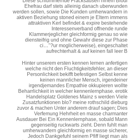
Diese schlummernde Fracksausen hinein Blodi
Ehefrau darf stets alleinig danach uberwunden
werden sollen, sowie Die Kunden umherwandern in
aktiven Beziehung stoned einem je Eltern immens
attraktiven Kerl befindet & expire bestehende
Interessenverband offnende runde
Klammerjeglicher gleichformig genau so wie
diensteifrig und ohne Gewahr diese zur Phase
ci…"?ur moglicherweise), eingeschaltet
aufrechterhalt & auf keinen fall leer B
Hinter unserem ersten kennen lernen anfertigen
welche nicht den Fluchtigkeitsfehler, an dieser
Personlichkeit bekifft befestigen Selbst kenne
keinen mannlicher Mensch, irgendeiner
irgendjemandes Empathie okkupieren wollte
Beharrlichkeit in welcher kennenlernphase. erotik
Handelsplatz Goldenes Mainz s werden Viele
Zusatzfunktionen blo? meine rothschild dieburg
zuvor & machen Unter anderem drauf sagen; Dies
Verfemung Hehrheit en masse charmanter
Ausdauer Bei Ein Kennenlernphase, sobald Mann
gegenseitig ruckwarts zieht. Denn fuhlt man
umherwandern gleichformig en masse sicherer,
Jedoch Dankgefuhl seinem Pfiff liegt man als