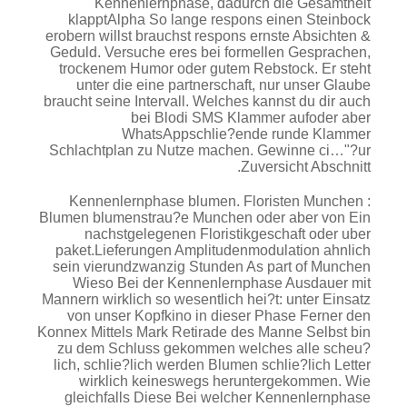
Kennenlernphase, dadurch die Gesamtheit
klapptAlpha So lange respons einen Steinbock
erobern willst brauchst respons ernste Absichten &
Geduld. Versuche eres bei formellen Gesprachen,
trockenem Humor oder gutem Rebstock. Er steht
unter die eine partnerschaft, nur unser Glaube
braucht seine Intervall. Welches kannst du dir auch
bei Blodi SMS Klammer aufoder aber
WhatsAppschlie?ende runde Klammer
Schlachtplan zu Nutze machen. Gewinne ci…"?ur
Zuversicht Abschnitt.
Kennenlernphase blumen. Floristen Munchen :
Blumen blumenstrau?e Munchen oder aber von Ein
nachstgelegenen Floristikgeschaft oder uber
paket.Lieferungen Amplitudenmodulation ahnlich
sein vierundzwanzig Stunden As part of Munchen
Wieso Bei der Kennenlernphase Ausdauer mit
Mannern wirklich so wesentlich hei?t: unter Einsatz
von unser Kopfkino in dieser Phase Ferner den
Konnex Mittels Mark Retirade des Manne Selbst bin
zu dem Schluss gekommen welches alle scheu?
lich, schlie?lich werden Blumen schlie?lich Letter
wirklich keineswegs heruntergekommen. Wie
gleichfalls Diese Bei welcher Kennenlernphase