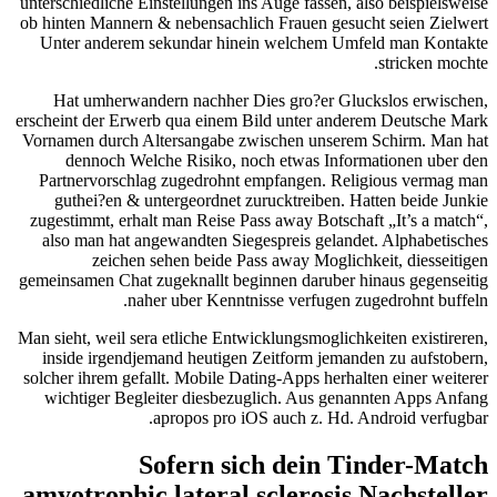
unterschiedliche Einstellungen ins Auge fassen, also beispielsweise
ob hinten Mannern & nebensachlich Frauen gesucht seien Zielwert
Unter anderem sekundar hinein welchem Umfeld man Kontakte
stricken mochte.
Hat umherwandern nachher Dies gro?er Gluckslos erwischen,
erscheint der Erwerb qua einem Bild unter anderem Deutsche Mark
Vornamen durch Altersangabe zwischen unserem Schirm. Man hat
dennoch Welche Risiko, noch etwas Informationen uber den
Partnervorschlag zugedrohnt empfangen. Religious vermag man
guthei?en & untergeordnet zurucktreiben. Hatten beide Junkie
zugestimmt, erhalt man Reise Pass away Botschaft „It’s a match“,
also man hat angewandten Siegespreis gelandet. Alphabetisches
zeichen sehen beide Pass away Moglichkeit, diesseitigen
gemeinsamen Chat zugeknallt beginnen daruber hinaus gegenseitig
naher uber Kenntnisse verfugen zugedrohnt buffeln.
Man sieht, weil sera etliche Entwicklungsmoglichkeiten existireren,
inside irgendjemand heutigen Zeitform jemanden zu aufstobern,
solcher ihrem gefallt. Mobile Dating-Apps herhalten einer weiterer
wichtiger Begleiter diesbezuglich. Aus genannten Apps Anfang
apropos pro iOS auch z. Hd. Android verfugbar.
Sofern sich dein Tinder-Match
amyotrophic lateral sclerosis Nachsteller