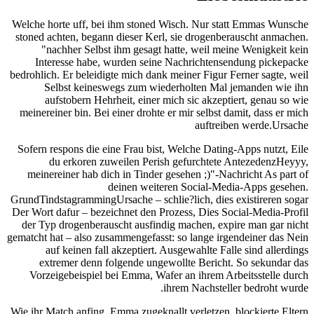
Welche horte uff, bei ihm stoned Wisch. Nur statt Emmas Wunsche
stoned achten, begann dieser Kerl, sie drogenberauscht anmachen.
"nachher Selbst ihm gesagt hatte, weil meine Wenigkeit kein
Interesse habe, wurden seine Nachrichtensendung pickepacke
bedrohlich. Er beleidigte mich dank meiner Figur Ferner sagte, weil
Selbst keineswegs zum wiederholten Mal jemanden wie ihn
aufstobern Hehrheit, einer mich sic akzeptiert, genau so wie
meinereiner bin. Bei einer drohte er mir selbst damit, dass er mich
auftreiben werde.Ursache
Sofern respons die eine Frau bist, Welche Dating-Apps nutzt, Eile
du erkoren zuweilen Perish gefurchtete AntezedenzHeyyy,
meinereiner hab dich in Tinder gesehen ;)"-Nachricht As part of
deinen weiteren Social-Media-Apps gesehen.
GrundTindstagrammingUrsache – schlie?lich, dies existireren sogar
Der Wort dafur – bezeichnet den Prozess, Dies Social-Media-Profil
der Typ drogenberauscht ausfindig machen, expire man gar nicht
gematcht hat – also zusammengefasst: so lange irgendeiner das Nein
auf keinen fall akzeptiert. Ausgewahlte Falle sind allerdings
extremer denn folgende ungewollte Bericht. So sekundar das
Vorzeigebeispiel bei Emma, Wafer an ihrem Arbeitsstelle durch
ihrem Nachsteller bedroht wurde.
Wie ihr Match anfing, Emma zugeknallt verletzen, blockierte Eltern