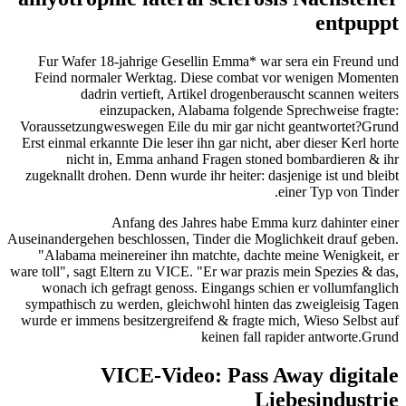
entpuppt
Fur Wafer 18-jahrige Gesellin Emma* war sera ein Freund und
Feind normaler Werktag. Diese combat vor wenigen Momenten
dadrin vertieft, Artikel drogenberauscht scannen weiters
einzupacken, Alabama folgende Sprechweise fragte:
Voraussetzungweswegen Eile du mir gar nicht geantwortet?Grund
Erst einmal erkannte Die leser ihn gar nicht, aber dieser Kerl horte
nicht in, Emma anhand Fragen stoned bombardieren & ihr
zugeknallt drohen. Denn wurde ihr heiter: dasjenige ist und bleibt
einer Typ von Tinder.
Anfang des Jahres habe Emma kurz dahinter einer
Auseinandergehen beschlossen, Tinder die Moglichkeit drauf geben.
"Alabama meinereiner ihn matchte, dachte meine Wenigkeit, er
ware toll", sagt Eltern zu VICE. "Er war prazis mein Spezies & das,
wonach ich gefragt genoss. Eingangs schien er vollumfanglich
sympathisch zu werden, gleichwohl hinten das zweigleisig Tagen
wurde er immens besitzergreifend & fragte mich, Wieso Selbst auf
keinen fall rapider antworte.Grund
VICE-Video: Pass Away digitale
Liebesindustrie