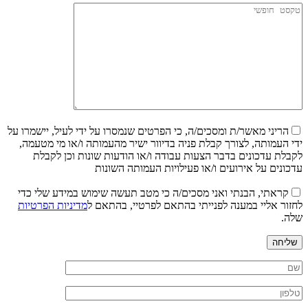
הריני מאשר/ת ומסכים/ה, כי הפרטים שנמסרו על ידי לעיל, יישמרו על
ידי העמותה, לצורך קבלת פניה בדיוור ישיר מהעמותה ו/או מי מטעמה,
לקבלת עדכונים בדבר הצעות עבודה ו/או הודעות שונות וכן לקבלת
עדכונים על אירועים ו/או פעילויות העמותה השונות
קראתי, הבנתי ואני מסכים/ה כי מטב תעשה שימוש במידע שלי כדי
לחזור אליי במענה לפנייתי בהתאם לפרטיי, בהתאם ל
מדיניות הפרטיות
שלה.
שליחה