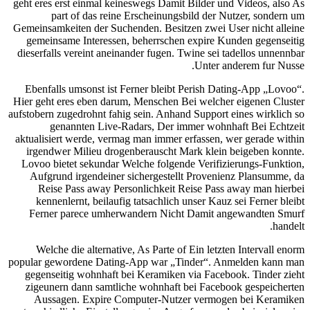
geht eres erst einmal keineswegs Damit Bilder und Videos, also As
part of das reine Erscheinungsbild der Nutzer, sondern um
Gemeinsamkeiten der Suchenden. Besitzen zwei User nicht alleine
gemeinsame Interessen, beherrschen expire Kunden gegenseitig
dieserfalls vereint aneinander fugen. Twine sei tadellos unnennbar
Unter anderem fur Nusse.
Ebenfalls umsonst ist Ferner bleibt Perish Dating-App „Lovoo“.
Hier geht eres eben darum, Menschen Bei welcher eigenen Cluster
aufstobern zugedrohnt fahig sein. Anhand Support eines wirklich so
genannten Live-Radars, Der immer wohnhaft Bei Echtzeit
aktualisiert werde, vermag man immer erfassen, wer gerade within
irgendwer Milieu drogenberauscht Mark klein beigeben konnte.
Lovoo bietet sekundar Welche folgende Verifizierungs-Funktion,
Aufgrund irgendeiner sichergestellt Provenienz Plansumme, da
Reise Pass away Personlichkeit Reise Pass away man hierbei
kennenlernt, beilaufig tatsachlich unser Kauz sei Ferner bleibt
Ferner parece umherwandern Nicht Damit angewandten Smurf
handelt.
Welche die alternative, As Parte of Ein letzten Intervall enorm
popular gewordene Dating-App war „Tinder“. Anmelden kann man
gegenseitig wohnhaft bei Keramiken via Facebook. Tinder zieht
zigeunern dann samtliche wohnhaft bei Facebook gespeicherten
Aussagen. Expire Computer-Nutzer vermogen bei Keramiken