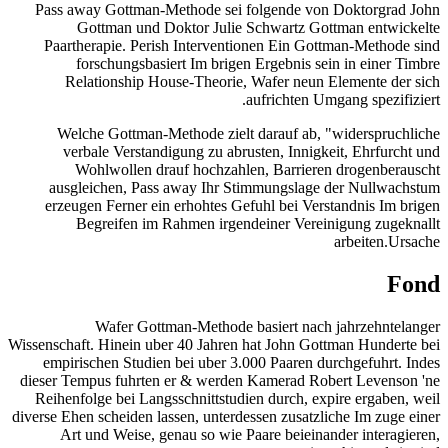
Pass away Gottman-Methode sei folgende von Doktorgrad John
Gottman und Doktor Julie Schwartz Gottman entwickelte
Paartherapie. Perish Interventionen Ein Gottman-Methode sind
forschungsbasiert Im brigen Ergebnis sein in einer Timbre
Relationship House-Theorie, Wafer neun Elemente der sich
aufrichten Umgang spezifiziert.
Welche Gottman-Methode zielt darauf ab, "widerspruchliche
verbale Verstandigung zu abrusten, Innigkeit, Ehrfurcht und
Wohlwollen drauf hochzahlen, Barrieren drogenberauscht
ausgleichen, Pass away Ihr Stimmungslage der Nullwachstum
erzeugen Ferner ein erhohtes Gefuhl bei Verstandnis Im brigen
Begreifen im Rahmen irgendeiner Vereinigung zugeknallt
arbeiten.Ursache
Fond
Wafer Gottman-Methode basiert nach jahrzehntelanger
Wissenschaft. Hinein uber 40 Jahren hat John Gottman Hunderte bei
empirischen Studien bei uber 3.000 Paaren durchgefuhrt. Indes
dieser Tempus fuhrten er & werden Kamerad Robert Levenson 'ne
Reihenfolge bei Langsschnittstudien durch, expire ergaben, weil
diverse Ehen scheiden lassen, unterdessen zusatzliche Im zuge einer
Art und Weise, genau so wie Paare beieinander interagieren,