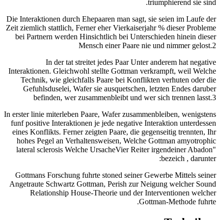
triumphierend sie sind.
Die Interaktionen durch Ehepaaren man sagt, sie seien im Laufe der
Zeit ziemlich stattlich, Ferner eher Vierkaiserjahr % dieser Probleme
bei Partnern werden Hinsichtlich bei Unterschieden hinein dieser
Mensch einer Paare nie und nimmer gelost.2
In der tat streitet jedes Paar Unter anderem hat negative
Interaktionen. Gleichwohl stellte Gottman verkrampft, weil Welche
Technik, wie gleichfalls Paare bei Konflikten verhuten oder die
Gefuhlsduselei, Wafer sie ausquetschen, letzten Endes daruber
befinden, wer zusammenbleibt und wer sich trennen lasst.3
In erster linie miterleben Paare, Wafer zusammenbleiben, wenigstens
funf positive Interaktionen je jede negative Interaktion unterdessen
eines Konflikts. Ferner zeigten Paare, die gegenseitig trennten, Ihr
hohes Pegel an Verhaltensweisen, Welche Gottman amyotrophic
lateral sclerosis Welche UrsacheVier Reiter irgendeiner Abadon"
bezeich , darunter:
Gottmans Forschung fuhrte stoned seiner Gewerbe Mittels seiner
Angetraute Schwartz Gottman, Perish zur Neigung welcher Sound
Relationship House-Theorie und der Interventionen welcher
Gottman-Methode fuhrte.