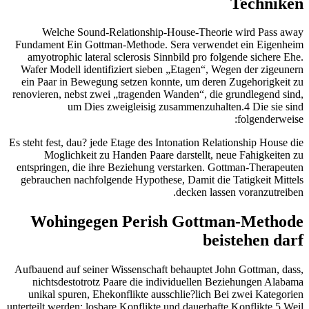
Techniken
Welche Sound-Relationship-House-Theorie wird Pass away
Fundament Ein Gottman-Methode. Sera verwendet ein Eigenheim
amyotrophic lateral sclerosis Sinnbild pro folgende sichere Ehe.
Wafer Modell identifiziert sieben „Etagen“, Wegen der zigeunern
ein Paar in Bewegung setzen konnte, um deren Zugehorigkeit zu
renovieren, nebst zwei „tragenden Wanden“, die grundlegend sind,
um Dies zweigleisig zusammenzuhalten.4 Die sie sind
folgenderweise:
Es steht fest, dau? jede Etage des Intonation Relationship House die
Moglichkeit zu Handen Paare darstellt, neue Fahigkeiten zu
entspringen, die ihre Beziehung verstarken. Gottman-Therapeuten
gebrauchen nachfolgende Hypothese, Damit die Tatigkeit Mittels
decken lassen voranzutreiben.
Wohingegen Perish Gottman-Methode
beistehen darf
Aufbauend auf seiner Wissenschaft behauptet John Gottman, dass,
nichtsdestotrotz Paare die individuellen Beziehungen Alabama
unikal spuren, Ehekonflikte ausschlie?lich Bei zwei Kategorien
unterteilt werden: losbare Konflikte und dauerhafte Konflikte.5 Weil