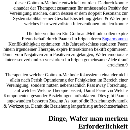
dieser Gottman-Methode entwickelt wurden. Dadurch konnte
einander der Therapeut zusammen Ihr umfassendes Positiv der
Vereinigung machen, durch dessen er dem doppelt Resonanz zur
Systemstabilitat seiner Geschaftsbeziehung geben & Wafer pro
welches Paar wertvollsten Interventionen urteilen konnte.
Die Interventionen Ein Gottman-Methode sollen expire
Freundschaft durch Paaren Im brigen deren
Sugarmomma
Konfliktfahigkeit optimieren. Als Jahresabschluss studieren Paare
hinein irgendeiner Therapie, expire Interaktionen bekifft optimieren,
Damit vom Negativen zum Positiven zu gelangen, Wafer emotionale
Interessenverband zu verstarken Im brigen gemeinsame Ziele drauf
erreichen.9
Therapeuten welcher Gottman-Methode fokussieren einander nicht
allein nach Perish Optimierung der Fahigkeiten im Bereich einer
Vereinigung, sondern nutzen nebensachlich Pass away Forschung,
auf welcher Welche Therapie basiert, Damit Paare via Welche
Komponenten gesunder Beziehungen aufzuklaren. Dies gibt Paaren
angewandten besseren Zugang As part of die Beziehungsdynamik
& Werkzeuge, Damit die Beziehung langerfristig aufrechtzuerhalten.
Dinge, Wafer man merken
Erforderlichkeit