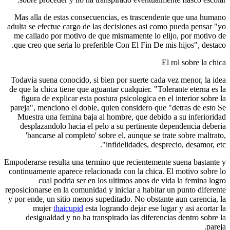
Mas alla de estas consecuencias, es trascendente que una humano
adulta se efectue cargo de las decisiones asi­ como pueda pensar "yo
me callado por motivo de que mismamente lo elijo, por motivo de
que creo que seri­a lo preferible Con El Fin De mis hijos", destaco.
El rol sobre la chica
Todavia suena conocido, si bien por suerte cada vez menor, la idea
de que la chica tiene que aguantar cualquier. "Tolerante eterna es la
figura de explicar esta postura psicologica en el interior sobre la
pareja", menciono el doble, quien considero que "detras de esto Se
Muestra una femina baja al hombre, que debido a su inferioridad
desplazandolo hacia el pelo a su pertinente dependencia deberia
'bancarse al completo' sobre el, aunque se trate sobre maltrato,
infidelidades, desprecio, desamor, etc".
Empoderarse resulta una termino que recientemente suena bastante y
continuamente aparece relacionada con la chica. El motivo sobre lo
cual podri­a ser en los ultimos anos de vida la femina logro
reposicionarse en la comunidad y iniciar a habitar un punto diferente
y por ende, un sitio menos supeditado. No obstante aun carencia, la
mujer
thaicupid
esta logrando dejar ese lugar y asi acortar la
desigualdad y no ha transpirado las diferencias dentro sobre la
pareja.