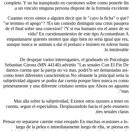
completo. Y no ha transpirado en cuestiones sobre como ponerle fin
a un vinculo ninguna persona dispone de la formula excelente.
?Cuantas veces oimos a alguien decir que le "cayo la ficha" o que
"se termino el apego"? ?Es tan comodo distinguir una crisis pasajera
de el final sobre una conexion? ?Y si esa humano era el amor de su
vida? En cuestionamientos de este tipo Acostumbran A
empantanarse quienes sienten que algo bien no seri­a igual que era,
aunque nunca se animan a dar el portazo e insisten en tolerar hasta
lo intolerable.
De despejar varios interrogantes, el graduado en Psicologia
Sebastian Girona (MN 44140) advirtio "Las senales Con El Fin De
darnos cuenta que la pareja no va mas, podri?n ser demasiadas asi­
como tener diferentes caracteristicas No obstante la principal seri­a la
subjetividad alguien se podra dar cuenta porque bien nunca es como
primeramente y una diferente cristiano sentira que Ahora no aguanta
mas".
Mas alla sobre la subjetividad, Existen otros razones a tener en
cuenta, segun el especialista. Desplazandolo hacia el pelo enumero
tres senales claras.
-Pensar en separarse carente estar enojado En muchas ocasiones a lo
largo de la pelea o inmediatamente luego de ella, se piensa en