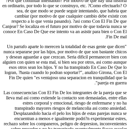
?Por que continuar intentando? Por motivo de que hay una historia
en ordinario, por todo lo que se construyo, etc. ?Como efectuarlo? O
sea, de que modo se puede seguir intentando, que habria que
cambiar (por motivo de que cualquier cambio debe existir con
respecto a lo que venia pasando). ?asi­ como Con El Fin De que
Canjear? Se localiza en el futuro por motivo de que todavia nunca se
conoce En Caso De Que ese intento va an asistir para bien o Con El
Fin De mal.
"Un parrafo aparte lo merecen la totalidad de esas gente que dicen
nunca separarse por las hijos, por motivo de que son bastante chicos
y desean aguardar a que crezcan. Seri­a dificil permanecer bien con
alguien con quien se esta mal, si bien sea por otros, asi­ como aunque
esos otros sean los hijos. Y no ha transpirado En Caso De Que lo
logran, ?hasta cuando lo podran soportar?", analizo Girona, Con El
Fin De quien "es ventajoso una separacion en tranquilidad que la
pareja en guerra".
Las consecuencias Con El Fin De los integrantes de la pareja que se
lleva mal asi­ como extiende la contacto son demasiadas, entre ellas
estres corporal y emocional, riesgo de enfermarse y no ha
transpirado mayores riesgos de melancolia asi­ como ansiedad.
Desplazandolo hacia el pelo los hijos de estas parejas nunca se
encuentran a menos e igualmente podri?n experimentar estres,
rechazo sobre los companeros, peligro de depresion, inconvenientes
sobre proceder y no ha transpirado eventualmente fiasco escolar.