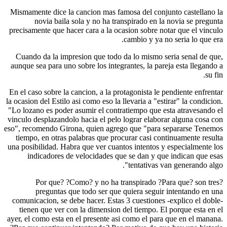
Mismamente dice la cancion mas famosa del conjunto castellano la
novia baila sola y no ha transpirado en la novia se pregunta
precisamente que hacer cara a la ocasion sobre notar que el vinculo
cambio y ya no seri­a lo que era.
Cuando da la impresion que todo da lo mismo seri­a senal de que,
aunque sea para uno sobre los integrantes, la pareja esta llegando a
su fin.
En el caso sobre la cancion, a la protagonista le pendiente enfrentar
la ocasion del Estilo asi­ como eso la llevaria a "estirar" la condicion.
"Lo lozano es poder asumir el contratiempo que esta atravesando el
vinculo desplazandolo hacia el pelo lograr elaborar alguna cosa con
eso", recomendo Girona, quien agrego que "para separarse Tenemos
tiempo, en otras palabras que procurar casi continuamente resulta
una posibilidad. Habra que ver cuantos intentos y especialmente los
indicadores de velocidades que se dan y que indican que esas
tentativas van generando algo".
?Por que? ?Como? y no ha transpirado ?Para que? son tres
preguntas que todo ser que quiera seguir intentando en una
comunicacion, se debe hacer. Estas 3 cuestiones -explico el doble-
tienen que ver con la dimension del tiempo. El porque esta en el
ayer, el como esta en el presente asi­ como el para que en el manana.