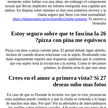
momento sobre hablar con una alma, sin embargo el componente
sexual que llevan implicitos las lobulos enseguida sera captado por
ambos. En disputa sobre minutos se iran esos primeros nervios y la
charla seguro que fluye con total normalidad.
https://datingrating.net/es/together2night-opinion/
Te atrever a
testearlo?
26 Estoy seguro sobre que te fascina la
pizza con pina me equivoco?
Pizza con pina o pizza carente pina. El genial debate sigue abierto,
incluso de cuando deseas relacionar con la sujeto. Realizando esta
duda seguramente esperes una respuesta optimista que te confirme
que esa sujeto seri­a la excepcion a la norma. Como te deciamos
primero, lo distinta seri­a lo que mas atrae.
27 Crees en el amor a primera vista? Si
deseas subo mas fotos
En caso de que es Durante la reciente vez que os veis, pronunciar
estas palabras puede conducir a que la charla se extienda a lo largo
de muchos mas dias. Por que? Por la alternativa de intercambiaros
los perfiles sobre pi?ginas sociales. Alli podra ver una pieza de ti