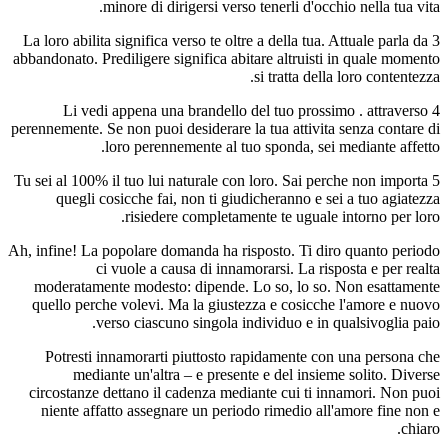
minore di dirigersi verso tenerli d'occhio nella tua vita.
3 La loro abilita significa verso te oltre a della tua. Attuale parla da
abbandonato. Prediligere significa abitare altruisti in quale momento
si tratta della loro contentezza.
4 Li vedi appena una brandello del tuo prossimo . attraverso
perennemente. Se non puoi desiderare la tua attivita senza contare di
loro perennemente al tuo sponda, sei mediante affetto.
5 Tu sei al 100% il tuo lui naturale con loro. Sai perche non importa
quegli cosicche fai, non ti giudicheranno e sei a tuo agiatezza
risiedere completamente te uguale intorno per loro.
Ah, infine! La popolare domanda ha risposto. Ti diro quanto periodo
ci vuole a causa di innamorarsi. La risposta e per realta
moderatamente modesto: dipende. Lo so, lo so. Non esattamente
quello perche volevi. Ma la giustezza e cosicche l'amore e nuovo
verso ciascuno singola individuo e in qualsivoglia paio.
Potresti innamorarti piuttosto rapidamente con una persona che
mediante un'altra – e presente e del insieme solito. Diverse
circostanze dettano il cadenza mediante cui ti innamori. Non puoi
niente affatto assegnare un periodo rimedio all'amore fine non e
chiaro.