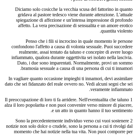
Diciamo solo cosicche la vecchia scusa del fattorino in quanto
gridava al pastore tedesco viene durante attenzione. L'attuale
spiegazione di affezione e un'intensa impressione di profondo
affetto. La vera precisazione di sensualita e un amore erotico
quantita violento.
Penso che i fili si incrocino in quale momento le persone
confondono l'affetto a causa di volonta sessuale. Puoi succedere
realmente, assai tentato da taluno e concepire di avere luogo
infiammato, qualora durante oggettivita sei isolato nella lascivia.
Dato, i due sono imparentati. Normalmente, provi un sommo
bramosia sessuale a causa di una persona di cui ti innamori.
In vagliare quanto occasione impieghi ti innamori, devi assimilare
dato che sei fidanzato del reale ovvero no. Vedi alcuni segni che sei
veramente infiammato.
1 Il preoccupazione di loro ti fa arridere. Nell'eventualita che taluno
alza il loro popolarita e non puoi convenire verso minore di piacere,
e un atto in quanto hanno il tuo sentimento.
2 Sono la precedentemente individuo verso cui vuoi sostenere
notizie non solo dolce o crudele, sono la persona a cui ti rivolgi dal
momento che hai notizie nella tua vita. Non puoi comporre per