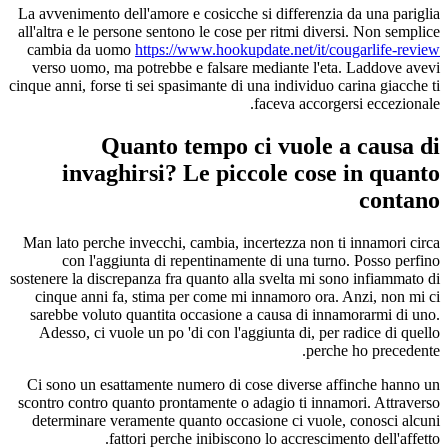
La avvenimento dell'amore e cosicche si differenzia da una pariglia
all'altra e le persone sentono le cose per ritmi diversi. Non semplice
cambia da uomo
https://www.hookupdate.net/it/cougarlife-review
verso uomo, ma potrebbe e falsare mediante l'eta. Laddove avevi
cinque anni, forse ti sei spasimante di una individuo carina giacche ti
faceva accorgersi eccezionale.
Quanto tempo ci vuole a causa di
invaghirsi? Le piccole cose in quanto
contano
Man lato perche invecchi, cambia, incertezza non ti innamori circa
con l'aggiunta di repentinamente di una turno. Posso perfino
sostenere la discrepanza fra quanto alla svelta mi sono infiammato di
cinque anni fa, stima per come mi innamoro ora. Anzi, non mi ci
sarebbe voluto quantita occasione a causa di innamorarmi di uno.
Adesso, ci vuole un po 'di con l'aggiunta di, per radice di quello
perche ho precedente.
Ci sono un esattamente numero di cose diverse affinche hanno un
scontro contro quanto prontamente o adagio ti innamori. Attraverso
determinare veramente quanto occasione ci vuole, conosci alcuni
fattori perche inibiscono lo accrescimento dell'affetto.