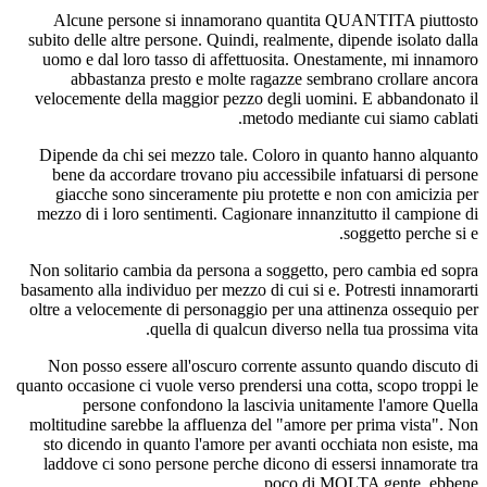
Alcune persone si innamorano quantita QUANTITA piuttosto
subito delle altre persone. Quindi, realmente, dipende isolato dalla
uomo e dal loro tasso di affettuosita. Onestamente, mi innamoro
abbastanza presto e molte ragazze sembrano crollare ancora
velocemente della maggior pezzo degli uomini. E abbandonato il
metodo mediante cui siamo cablati.
Dipende da chi sei mezzo tale. Coloro in quanto hanno alquanto
bene da accordare trovano piu accessibile infatuarsi di persone
giacche sono sinceramente piu protette e non con amicizia per
mezzo di i loro sentimenti. Cagionare innanzitutto il campione di
soggetto perche si e.
Non solitario cambia da persona a soggetto, pero cambia ed sopra
basamento alla individuo per mezzo di cui si e. Potresti innamorarti
oltre a velocemente di personaggio per una attinenza ossequio per
quella di qualcun diverso nella tua prossima vita.
Non posso essere all'oscuro corrente assunto quando discuto di
quanto occasione ci vuole verso prendersi una cotta, scopo troppi le
persone confondono la lascivia unitamente l'amore Quella
moltitudine sarebbe la affluenza del "amore per prima vista". Non
sto dicendo in quanto l'amore per avanti occhiata non esiste, ma
laddove ci sono persone perche dicono di essersi innamorate tra
poco di MOLTA gente, ebbene .