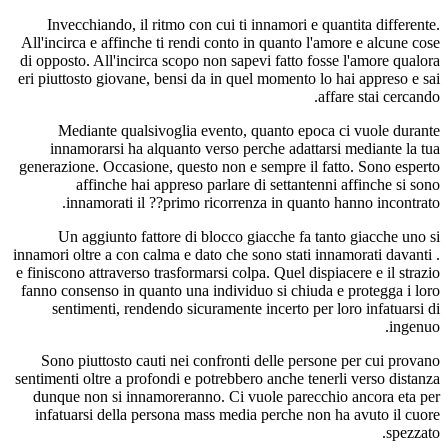
Invecchiando, il ritmo con cui ti innamori e quantita differente.
All'incirca e affinche ti rendi conto in quanto l'amore e alcune cose
di opposto. All'incirca scopo non sapevi fatto fosse l'amore qualora
eri piuttosto giovane, bensi da in quel momento lo hai appreso e sai
affare stai cercando.
Mediante qualsivoglia evento, quanto epoca ci vuole durante
innamorarsi ha alquanto verso perche adattarsi mediante la tua
generazione. Occasione, questo non e sempre il fatto. Sono esperto
affinche hai appreso parlare di settantenni affinche si sono
innamorati il ??primo ricorrenza in quanto hanno incontrato.
Un aggiunto fattore di blocco giacche fa tanto giacche uno si
innamori oltre a con calma e dato che sono stati innamorati davanti .
e finiscono attraverso trasformarsi colpa. Quel dispiacere e il strazio
fanno consenso in quanto una individuo si chiuda e protegga i loro
sentimenti, rendendo sicuramente incerto per loro infatuarsi di
ingenuo.
Sono piuttosto cauti nei confronti delle persone per cui provano
sentimenti oltre a profondi e potrebbero anche tenerli verso distanza
dunque non si innamoreranno. Ci vuole parecchio ancora eta per
infatuarsi della persona mass media perche non ha avuto il cuore
spezzato.