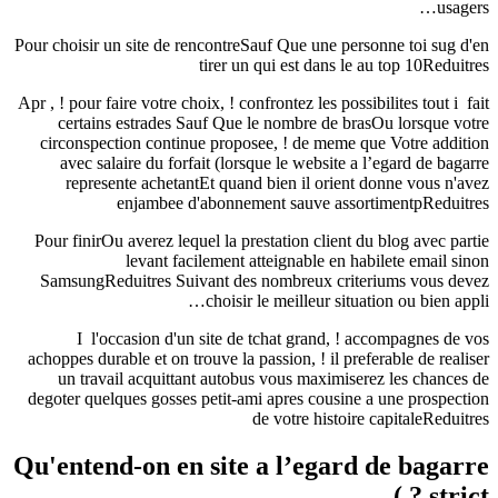
usagers…
Pour choisir un site de rencontreSauf Que une personne toi sug d'en
tirer un qui est dans le au top 10Reduitres
Apr , ! pour faire votre choix, ! confrontez les possibilites tout i fait
certains estrades Sauf Que le nombre de brasOu lorsque votre
circonspection continue proposee, ! de meme que Votre addition
avec salaire du forfait (lorsque le website a l’egard de bagarre
represente achetantEt quand bien il orient donne vous n'avez
enjambee d'abonnement sauve assortimentpReduitres
Pour finirOu averez lequel la prestation client du blog avec partie
levant facilement atteignable en habilete email sinon
SamsungReduitres Suivant des nombreux criteriums vous devez
choisir le meilleur situation ou bien appli…
I l'occasion d'un site de tchat grand, ! accompagnes de vos
achoppes durable et on trouve la passion, ! il preferable de realiser
un travail acquittant autobus vous maximiserez les chances de
degoter quelques gosses petit-ami apres cousine a une prospection
de votre histoire capitaleReduitres
Qu'entend-on en site a l’egard de bagarre
strict ? )