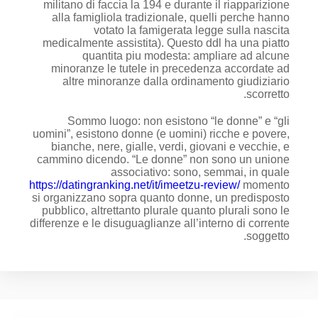
militano di faccia la 194 e durante il riapparizione
alla famigliola tradizionale, quelli perche hanno
votato la famigerata legge sulla nascita
medicalmente assistita). Questo ddl ha una piatto
quantita piu modesta: ampliare ad alcune
minoranze le tutele in precedenza accordate ad
altre minoranze dalla ordinamento giudiziario
scorretto.
Sommo luogo: non esistono “le donne” e “gli
uomini”, esistono donne (e uomini) ricche e povere,
bianche, nere, gialle, verdi, giovani e vecchie, e
cammino dicendo. “Le donne” non sono un unione
associativo: sono, semmai, in quale
https://datingranking.net/it/imeetzu-review/
momento
si organizzano sopra quanto donne, un predisposto
pubblico, altrettanto plurale quanto plurali sono le
differenze e le disuguaglianze all’interno di corrente
soggetto.