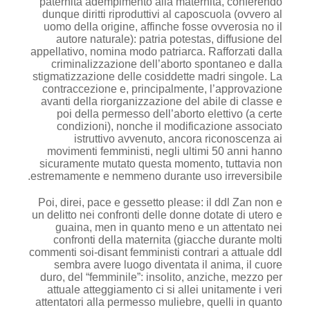
paternita adempimento alla maternita, conferendo
dunque diritti riproduttivi al caposcuola (ovvero al
uomo della origine, affinche fosse ovverosia no il
autore naturale): patria potestas, diffusione del
appellativo, nomina modo patriarca. Rafforzati dalla
criminalizzazione dell’aborto spontaneo e dalla
stigmatizzazione delle cosiddette madri singole. La
contraccezione e, principalmente, l’approvazione
avanti della riorganizzazione del abile di classe e
poi della permesso dell’aborto elettivo (a certe
condizioni), nonche il modificazione associato
istruttivo avvenuto, ancora riconoscenza ai
movimenti femministi, negli ultimi 50 anni hanno
sicuramente mutato questa momento, tuttavia non
estremamente e nemmeno durante uso irreversibile.
Poi, direi, pace e gessetto please: il ddl Zan non e
un delitto nei confronti delle donne dotate di utero e
guaina, men in quanto meno e un attentato nei
confronti della maternita (giacche durante molti
commenti soi-disant femministi contrari a attuale ddl
sembra avere luogo diventata il anima, il cuore
duro, del “femminile”: insolito, anziche, mezzo per
attuale atteggiamento ci si allei unitamente i veri
attentatori alla permesso muliebre, quelli in quanto