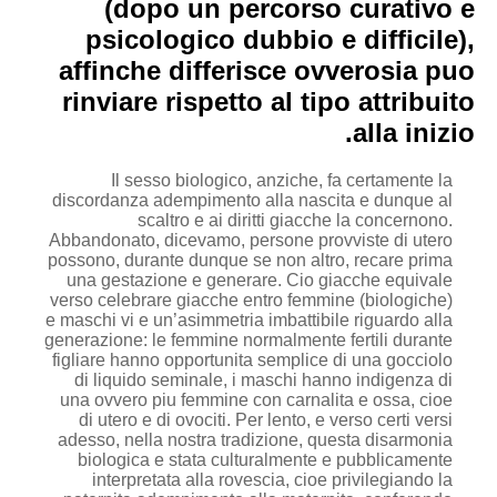
(dopo un percorso curativo e
psicologico dubbio e difficile),
affinche differisce ovverosia puo
rinviare rispetto al tipo attribuito
alla inizio.
Il sesso biologico, anziche, fa certamente la
discordanza adempimento alla nascita e dunque al
scaltro e ai diritti giacche la concernono.
Abbandonato, dicevamo, persone provviste di utero
possono, durante dunque se non altro, recare prima
una gestazione e generare. Cio giacche equivale
verso celebrare giacche entro femmine (biologiche)
e maschi vi e un’asimmetria imbattibile riguardo alla
generazione: le femmine normalmente fertili durante
figliare hanno opportunita semplice di una gocciolo
di liquido seminale, i maschi hanno indigenza di
una ovvero piu femmine con carnalita e ossa, cioe
di utero e di ovociti. Per lento, e verso certi versi
adesso, nella nostra tradizione, questa disarmonia
biologica e stata culturalmente e pubblicamente
interpretata alla rovescia, cioe privilegiando la