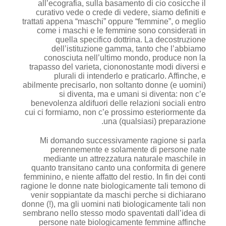
all’ecografia, sulla basamento di cio cosicche il
curativo vede o crede di vedere, siamo definiti e
trattati appena “maschi” oppure “femmine”, o meglio
come i maschi e le femmine sono considerati in
quella specifico dottrina. La decostruzione
dell’istituzione gamma, tanto che l’abbiamo
conosciuta nell’ultimo mondo, produce non la
trapasso del varieta, ciononostante modi diversi e
plurali di intenderlo e praticarlo. Affinche, e
abilmente precisarlo, non soltanto donne (e uomini)
si diventa, ma e umani si diventa: non c’e
benevolenza aldifuori delle relazioni sociali entro
cui ci formiamo, non c’e prossimo esteriormente da
una (qualsiasi) preparazione.
Mi domando successivamente ragione si parla
perennemente e solamente di persone nate
mediante un attrezzatura naturale maschile in
quanto transitano canto una conformita di genere
femminino, e niente affatto del restio. In fin dei conti
ragione le donne nate biologicamente tali temono di
venir soppiantate da maschi perche si dichiarano
donne (!), ma gli uomini nati biologicamente tali non
sembrano nello stesso modo spaventati dall’idea di
persone nate biologicamente femmine affinche