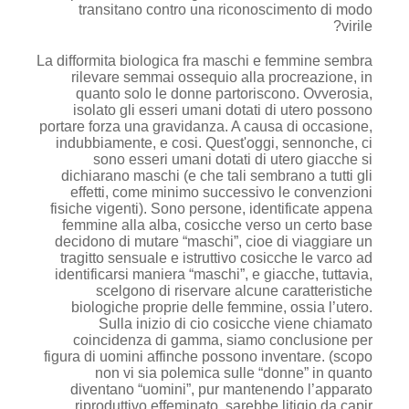
transitano contro una riconoscimento di modo
virile?
La difformita biologica fra maschi e femmine sembra
rilevare semmai ossequio alla procreazione, in
quanto solo le donne partoriscono. Ovverosia,
isolato gli esseri umani dotati di utero possono
portare forza una gravidanza. A causa di occasione,
indubbiamente, e cosi. Quest'oggi, sennonche, ci
sono esseri umani dotati di utero giacche si
dichiarano maschi (e che tali sembrano a tutti gli
effetti, come minimo successivo le convenzioni
fisiche vigenti). Sono persone, identificate appena
femmine alla alba, cosicche verso un certo base
decidono di mutare “maschi”, cioe di viaggiare un
tragitto sensuale e istruttivo cosicche le varco ad
identificarsi maniera “maschi”, e giacche, tuttavia,
scelgono di riservare alcune caratteristiche
biologiche proprie delle femmine, ossia l’utero.
Sulla inizio di cio cosicche viene chiamato
coincidenza di gamma, siamo conclusione per
figura di uomini affinche possono inventare. (scopo
non vi sia polemica sulle “donne” in quanto
diventano “uomini”, pur mantenendo l’apparato
riproduttivo effeminato, sarebbe litigio da capir