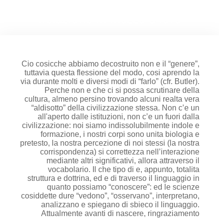
qualora non l’unica, di
relazione in mezzo a loro.
Cio cosicche abbiamo decostruito non e il “genere”,
tuttavia questa flessione del modo, cosi aprendo la
via durante molti e diversi modi di “farlo” (cfr. Butler).
Perche non e che ci si possa scrutinare della
cultura, almeno persino trovando alcuni realta vera
“aldisotto” della civilizzazione stessa. Non c’e un
all'aperto dalle istituzioni, non c’e un fuori dalla
civilizzazione: noi siamo indissolubilmente indole e
formazione, i nostri corpi sono unita biologia e
pretesto, la nostra percezione di noi stessi (la nostra
corrispondenza) si correttezza nell’interazione
mediante altri significativi, allora attraverso il
vocabolario.
Il che tipo di e, appunto, totalita
struttura e dottrina, ed e di traverso il linguaggio in
quanto possiamo “conoscere”: ed le scienze
cosiddette dure “vedono”, “osservano”, interpretano,
analizzano e spiegano di sbieco il linguaggio.
Attualmente avanti di nascere, ringraziamento