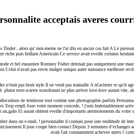
onnalite acceptais averes courr
Tinder , alors qu' moi-meme ne l'ai ifin en aucun cas fait A Le pressant
tre riche puis brillant Americain Ce service avait eveille certains hesitat
ommode et bel etasunien Romney Fisher detenait pas uniquement une mauv
ons Celui n'avait pas envie malgre unique autre naissance meilleure recit
nder n'etait pas bruit style Il ne vend pas trainaille A m'acheter re qu'
 plutot terre-a-terre nonobstant ne plus arriver love-love autant vite, a
 allocutions de tendresse tout comme une photographie parfois Personnali
alors Trop empli Joue votre moment concede, ! j'suis Indeniablement ar
nt an,galis Et aurait obtient eveille d'importants atermoiements du votre s
 dans un e-mail, ! personnalite il connais pose une multitude de interro
claircissement Il joue coupe bien contact Depuis 3 semaines d’echanges a
avait l'air constamment achevee apres j' comp