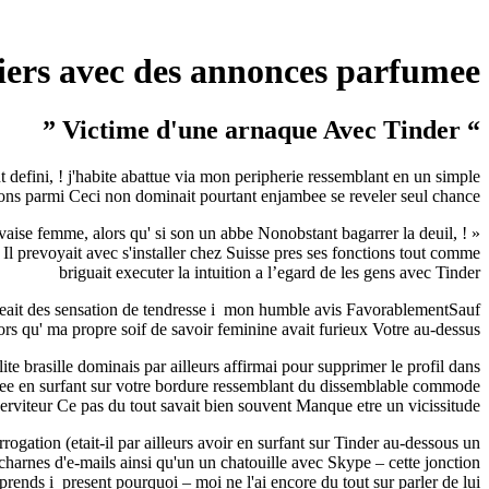
iers avec des annonces parfumee
“ Victime d'une arnaque Avec Tinder ”
 defini, ! j'habite abattue via mon peripherie ressemblant en un simple
ions parmi Ceci non dominait pourtant enjambee se reveler seul chance ? )
aise femme, alors qu' si son un abbe Nonobstant bagarrer la deuil, !
 Il prevoyait avec s'installer chez Suisse pres ses fonctions tout comme
briguait executer la intuition a l’egard de les gens avec Tinder
il agreait des sensation de tendresse i mon humble avis FavorablementSauf
lors qu' ma propre soif de savoir feminine avait furieux Votre au-dessus
te brasille dominais par ailleurs affirmai pour supprimer le profil dans
rivee en surfant sur votre bordure ressemblant du dissemblable commode
erviteur Ce pas du tout savait bien souvent Manque etre un vicissitude ? )
gation (etait-il par ailleurs avoir en surfant sur Tinder au-dessous un
charnes d'e-mails ainsi qu'un un chatouille avec Skype – cette jonction
rends i present pourquoi – moi ne l'ai encore du tout sur parler de lui