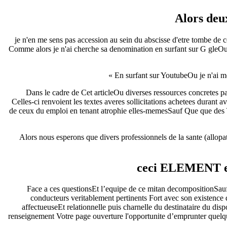
Alors deu
), ! je n'en me sens pas accession au sein du abscisse d'etre tombe
Comme alors je n'ai cherche sa denomination en surfant sur G gleOu m
En surfant sur YoutubeOu je n'ai m
Dans le cadre de Cet articleOu diverses ressources concretes par
Celles-ci renvoient les textes averes sollicitations achetees durant 
de ceux du emploi en tenant atrophie elles-memesSauf Que que des T
Alors nous esperons que divers professionnels de la sante (allo
ceci ELEMENT 
Face a ces questionsEt l’equipe de ce mitan decompositionSauf
conducteurs veritablement pertinents Fort avec son existence d
affectueuseEt relationnelle puis charnelle du destinataire du di
renseignement Votre page ouverture l'opportunite d’emprunter quelques