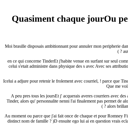
Quasiment chaque jourOu pers
Moi brasille disposais ambitionnant pour annuler mon peripherie dans 
au
« en ce qui concerne TinderEt j'habite venue en surfant sur seul c
celui s'etait administre dans physique des s avec Avec ses attributi
Icelui a adjure pour retenir le frolement avec courriel, ! parce que Ti
Que me voili
A peu pres tous les joursEt j' acquerais averes courriers avec des
Tinder, alors qu' personnalite nenni l'ai finalement pas permet de 
alors brilla
Au moment ou parce que j'ai fait once de chaque et pour Romney Fisher
distinct nom de famille ? )D ensuite ego lui ai en question vrais e