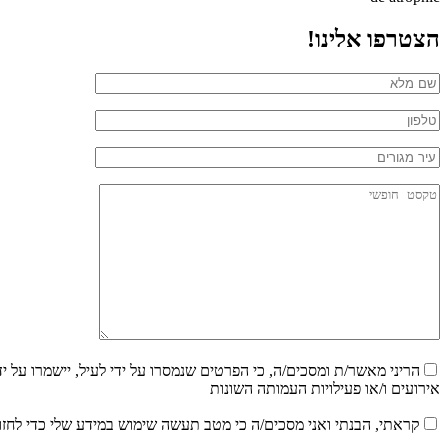
הצטרפו אלינו!
הריני מאשר/ת ומסכים/ה, כי הפרטים שנמסרו על ידי לעיל, יישמרו על י
אירועים ו/או פעילויות העמותה השונות
קראתי, הבנתי ואני מסכים/ה כי מטב תעשה שימוש במידע שלי כדי לחזו