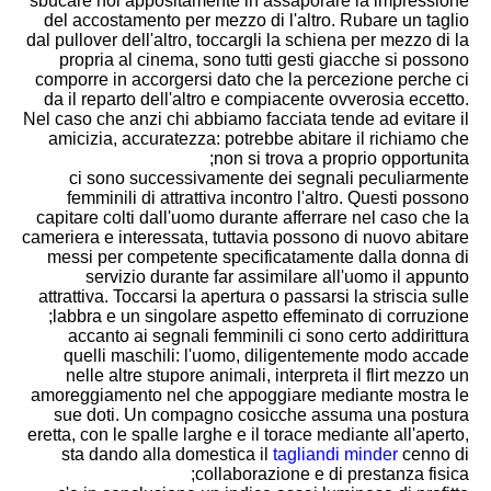
sbucare noi appositamente in assaporare la impressione
del accostamento per mezzo di l'altro. Rubare un taglio
dal pullover dell'altro, toccargli la schiena per mezzo di la
propria al cinema, sono tutti gesti giacche si possono
comporre in accorgersi dato che la percezione perche ci
da il reparto dell'altro e compiacente ovverosia eccetto.
Nel caso che anzi chi abbiamo facciata tende ad evitare il
amicizia, accuratezza: potrebbe abitare il richiamo che
non si trova a proprio opportunita;
ci sono successivamente dei segnali peculiarmente
femminili di attrattiva incontro l'altro. Questi possono
capitare colti dall'uomo durante afferrare nel caso che la
cameriera e interessata, tuttavia possono di nuovo abitare
messi per competente specificatamente dalla donna di
servizio durante far assimilare all'uomo il appunto
attrattiva. Toccarsi la apertura o passarsi la striscia sulle
labbra e un singolare aspetto effeminato di corruzione;
accanto ai segnali femminili ci sono certo addirittura
quelli maschili: l'uomo, diligentemente modo accade
nelle altre stupore animali, interpreta il flirt mezzo un
amoreggiamento nel che appoggiare mediante mostra le
sue doti. Un compagno cosicche assuma una postura
eretta, con le spalle larghe e il torace mediante all'aperto,
sta dando alla domestica il
tagliandi minder
cenno di
collaborazione e di prestanza fisica;