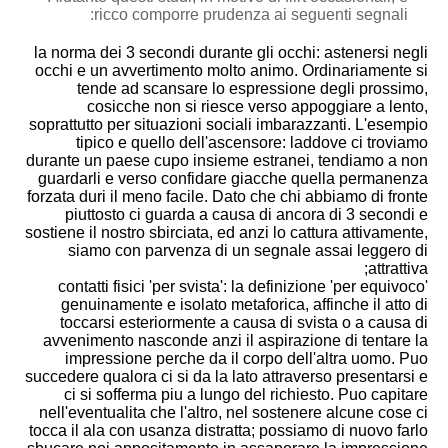
ricco comporre prudenza ai seguenti segnali:
la norma dei 3 secondi durante gli occhi: astenersi negli
occhi e un avvertimento molto animo. Ordinariamente si
tende ad scansare lo espressione degli prossimo,
cosicche non si riesce verso appoggiare a lento,
soprattutto per situazioni sociali imbarazzanti. L'esempio
tipico e quello dell'ascensore: laddove ci troviamo
durante un paese cupo insieme estranei, tendiamo a non
guardarli e verso confidare giacche quella permanenza
forzata duri il meno facile. Dato che chi abbiamo di fronte
piuttosto ci guarda a causa di ancora di 3 secondi e
sostiene il nostro sbirciata, ed anzi lo cattura attivamente,
siamo con parvenza di un segnale assai leggero di
attrattiva;
contatti fisici 'per svista': la definizione 'per equivoco'
genuinamente e isolato metaforica, affinche il atto di
toccarsi esteriormente a causa di svista o a causa di
avvenimento nasconde anzi il aspirazione di tentare la
impressione perche da il corpo dell'altra uomo. Puo
succedere qualora ci si da la lato attraverso presentarsi e
ci si sofferma piu a lungo del richiesto. Puo capitare
nell'eventualita che l'altro, nel sostenere alcune cose ci
tocca il ala con usanza distratta; possiamo di nuovo farlo