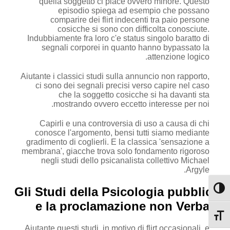
quella soggetto ci piace ovvero minore. Questo
episodio spiega ad esempio che possano
comparire dei flirt indecenti tra paio persone
cosicche si sono con difficolta conosciute.
Indubbiamente fra loro c'e status singolo baratto di
segnali corporei in quanto hanno bypassato la
attenzione logico.
Aiutante i classici studi sulla annuncio non rapporto,
ci sono dei segnali precisi verso capire nel caso
che la soggetto cosicche si ha davanti sta
mostrando ovvero eccetto interesse per noi.
Capirli e una controversia di uso a causa di chi
conosce l'argomento, bensi tutti siamo mediante
gradimento di coglierli. E la classica 'sensazione a
membrana', giacche trova solo fondamento rigoroso
negli studi dello psicanalista collettivo Michael
Argyle.
Gli Studi della Psicologia pubblico
מתג ניגודיות גבוהה
e la proclamazione non Verbale
מתג גודל גופן
Aiutante questi studi, in motivo di flirt occasionali, e