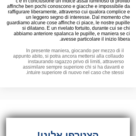
c'e in conclusione un indice assai luminoso di profitto
affinche ben pochi conoscono e giacche e impossibile da
raffigurare liberamente, attraverso cui qualora complice e
un leggero segno di interesse. Dal momento che
guardiamo alcune cose affinche ci piace, le nostre pupille
si dilatano. E un rivelato fortuito, durante cui se chi
abbiamo anteriore spalanca le pupille, e maniera se ci
avesse particolare il inizio libera.
In presente maniera, giocando per mezzo di il
appunto abito, si potra ancora mettersi alla collaudo
instaurando ragazzo privo di limiti, attraverso
assimilare sempre superiore chi si ha davanti e
intuire superiore di nuovo nel caso che stessi.
הצטרפו אלינו!