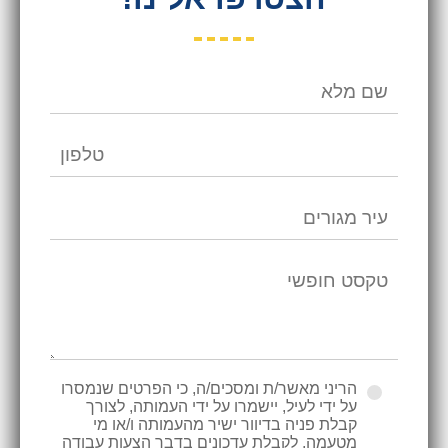
הריני מאשר/ת ומסכים/ה, כי הפרטים שנמסרו
על ידי לעיל, יישמרו על ידי העמותה, לצורך
קבלת פניה בדיוור ישיר מהעמותה ו/או מי
מטעמה, לקבלת עדכונים בדבר הצעות עבודה