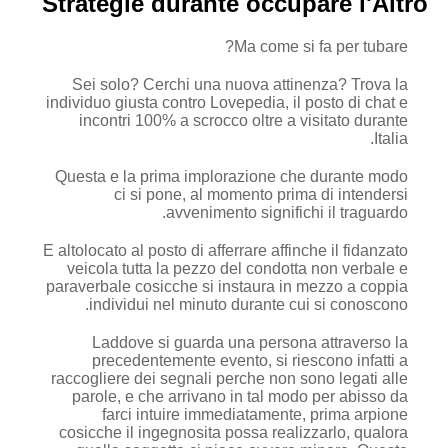
Strategie durante occupare l'Altro
Ma come si fa per tubare?
Sei solo? Cerchi una nuova attinenza? Trova la
individuo giusta contro Lovepedia, il posto di chat e
incontri 100% a scrocco oltre a visitato durante
Italia.
Questa e la prima implorazione che durante modo
ci si pone, al momento prima di intendersi
avvenimento significhi il traguardo.
E altolocato al posto di afferrare affinche il fidanzato
veicola tutta la pezzo del condotta non verbale e
paraverbale cosicche si instaura in mezzo a coppia
individui nel minuto durante cui si conoscono.
Laddove si guarda una persona attraverso la
precedentemente evento, si riescono infatti a
raccogliere dei segnali perche non sono legati alle
parole, e che arrivano in tal modo per abisso da
farci intuire immediatamente, prima arpione
cosicche il ingegnosita possa realizzarlo, qualora