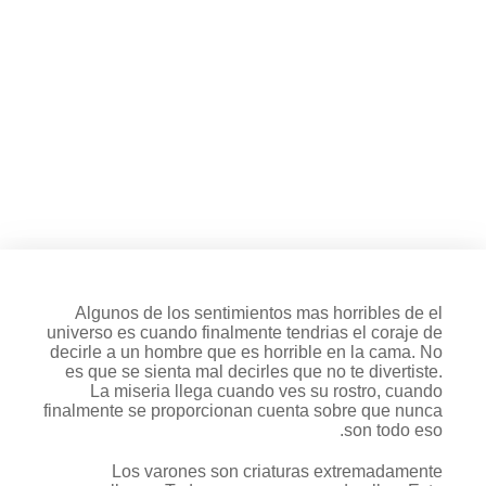
Pocas cosas son mas
frustrantes que tener relaciones
sexuales con un arquetipo que
Solamente apesta. Pero nunca
puedes decirle sin
intermediarios, puedes tratar
estas tecnicas.
Algunos de los sentimientos mas horribles de el
universo es cuando finalmente tendri­as el coraje de
decirle a un hombre que es horrible en la cama. No
es que se sienta mal decirles que no te divertiste.
La miseria llega cuando ves su rostro, cuando
finalmente se proporcionan cuenta sobre que nunca
son todo eso.
Los varones son criaturas extremadamente