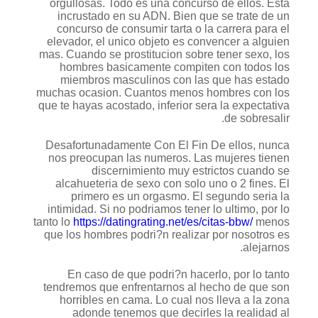
orgullosas. Todo es una concurso de ellos. Esta
incrustado en su ADN. Bien que se trate de un
concurso de consumir tarta o la carrera para el
elevador, el unico objeto es convencer a alguien
mas. Cuando se prostitucion sobre tener sexo, los
hombres basicamente compiten con todos los
miembros masculinos con las que has estado
muchas ocasion. Cuantos menos hombres con los
que te hayas acostado, inferior sera la expectativa
de sobresalir.
Desafortunadamente Con El Fin De ellos, nunca
nos preocupan las numeros. Las mujeres tienen
discernimiento muy estrictos cuando se
alcahueteria de sexo con solo uno o 2 fines. El
primero es un orgasmo. El segundo seri­a la
intimidad. Si no podri­amos tener lo ultimo, por lo
tanto lo
https://datingrating.net/es/citas-bbw/
menos
que los hombres podri?n realizar por nosotros es
alejarnos.
En caso de que podri?n hacerlo, por lo tanto
tendremos que enfrentarnos al hecho de que son
horribles en cama. Lo cual nos lleva a la zona
adonde tenemos que decirles la realidad al