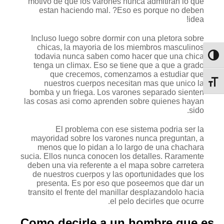
motivo de que los varones nunca admitiran lo que
estan haciendo mal. ?Eso es porque no deben
idea!
Incluso luego sobre dormir con una pletora sobre
chicas, la mayoria de los miembros masculinos
todavia nunca saben como hacer que una chica
מתג ניגודיות גבוהה
tenga un climax. Eso se tiene que a que a grado
que crecemos, comenzamos a estudiar que
nuestros cuerpos necesitan mas que unico la
מתג גודל גופן
bomba y un friega. Los varones separado sienten
las cosas asi­ como aprenden sobre quienes hayan
sido.
El problema con ese sistema podri­a ser la
mayoridad sobre los varones nunca preguntan, a
menos que lo pidan a lo largo de una chachara
sucia. Ellos nunca conocen los detalles. Raramente
deben una via referente a el mapa sobre carretera
de nuestros cuerpos y las oportunidades que los
presenta. Es por eso que poseemos que dar un
transito el frente del manillar desplazandolo hacia
el pelo decirles que ocurre.
Como decirle a un hombre que es