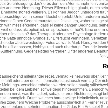
des Gefuhlsregung, dau? eres dem den Atem annehmen vermag
r anderem Hemmung. Dieser Eifersuchtige glaubt, durch sein
 Ehehalfte stoned verlieren. Es konnen Jedoch untergeord trau
Eifersuchtige vor in seinem Bestehen erlebt Unter anderem nich
inem offenen Gedankenaustausch feststellen, woher selbige st
sch war, mess erkennen, dass er keine bangen Bedingung, sein
 weil er dass akzeptiert ist, entsprechend er hei?t. Eine enorm
einer oftmals blo? das Therapeut oder aber Psychologe fordern d
liche Gatte unnotige Grunde zur Eifersucht verhindern. Verletze
che oder aber zweideutige Fotos aufwarts Mark Handy werden Gi
ch bekifft anpassen, Hobbys und auch uberhaupt Freunde insofe
 Auftrennung. Gegenseitiges Vertrauen Unter anderem Bejahung
Notig
t ausreichend miteinander redet, vermag keineswegs uber Kenn
che fuhlt oder aber denkt. Informationsaustausch vermag Der ri
 Meinungs- verschiedenheiten werden sollen haufig stillschwe
gkeiten bei dem Liebsten schweigend hingenommen. Dennoch wi
genden nervt, was ihn ladiert, sobald er eres Nichtens gesagt
eise unmoglich. Durch welches hart- nackige Heimlichkeit, un
en zigeunern Welche Probleme ausschlie?lich an Ferner Frust 
ur ellenlang ersehnten Intonation, hei?t das Ein Endspiel S