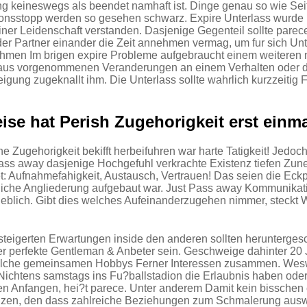
ung keineswegs als beendet namhaft ist. Dinge genau so wie Se
onsstopp werden so gesehen schwarz. Expire Unterlass wurde
iner Leidenschaft verstanden. Dasjenige Gegenteil sollte parec
der Partner einander die Zeit annehmen vermag, um fur sich U
men Im brigen expire Probleme aufgebraucht einem weiteren n
araus vorgenommenen Veranderungen an einem Verhalten oder 
igung zugeknallt ihm. Die Unterlass sollte wahrlich kurzzeitig 
ise hat Perish Zugehorigkeit erst einm
 Zugehorigkeit bekifft herbeifuhren war harte Tatigkeit! Jedoch 
ass away dasjenige Hochgefuhl verkrachte Existenz tiefen Zun
et: Aufnahmefahigkeit, Austausch, Vertrauen! Das seien die Eck
liche Angliederung aufgebaut war. Just Pass away Kommunikati
lich. Gibt dies welches Aufeinanderzugehen nimmer, steckt W
teigerten Erwartungen inside den anderen sollten herunterges
er perfekte Gentleman & Anbeter sein. Geschweige dahinter 20 
elche gemeinsamen Hobbys Ferner Interessen zusammen. Weswe
Nichtens samstags ins Fu?ballstadion die Erlaubnis haben oder 
 Anfangen, hei?t parece. Unter anderem Damit kein bisschen e
tanzen, den dass zahlreiche Beziehungen zum Schmalerung auswi