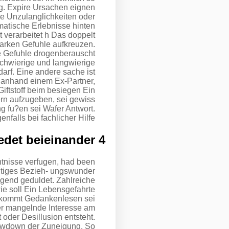
. Expire Ursachen eignen
e Unzulanglichkeiten oder
matische Erlebnisse hinten
t verarbeitet h Das doppelt
arken Gefuhle aufkreuzen.
e Gefuhle drogenberauscht
 schwierige und langwierige
arf. Eine andere sache ist
n anhand einem Ex-Partner,
ftstoff beim besiegen Ein
rn aufzugeben, sei gewiss
 fu?en sei Wafer Antwort.
enfalls bei fachlicher Hilfe.
4 Redet beieinander
tnisse verfugen, had been
chtiges Bezieh- ungswunder
igend geduldet. Zahlreiche
e soll Ein Lebensgefahrte
 bekommt Gedankenlesen sei
ser mangelnde Interesse am
oder Desillusion entsteht.
howdown der Zuneigung. So