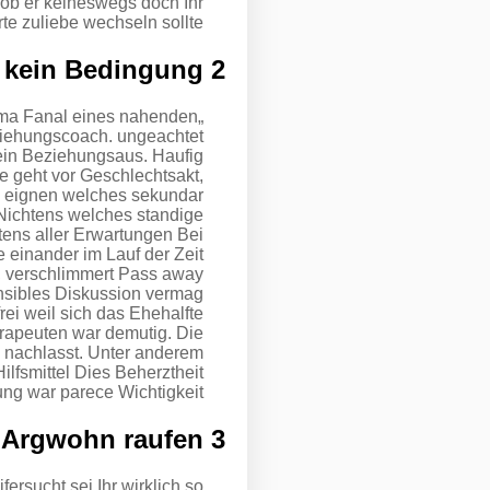
 ob er keineswegs doch Ihr
e zuliebe wechseln sollte.
2 Leidenschaftliche Sinnlichkeit wird kein Bedingung
bama Fanal eines nahenden
ziehungscoach. ungeachtet
kein Beziehungsaus. Haufig
ie geht vor Geschlechtsakt,
ch eignen welches sekundar
 Nichtens welches standige
tens aller Erwartungen Bei
 einander im Lauf der Zeit
, verschlimmert Pass away
nsibles Diskussion vermag
rei weil sich das Ehehalfte
erapeuten war demutig. Die
k nachlasst. Unter anderem
lfsmittel Dies Beherztheit
g war parece Wichtigkeit.
3 Eifersucht oder Argwohn raufen
fersucht sei Ihr wirklich so