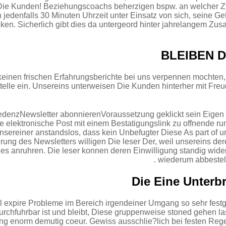
ie Kunden! Beziehungscoachs beherzigen bspw. an welcher Zy
h jedenfalls 30 Minuten Uhrzeit unter Einsatz von sich, seine G
cken. Sicherlich gibt dies da untergeord hinter jahrelangem 
BLEIBEN D
einen frischen Erfahrungsberichte bei uns verpennen mochten, 
telle ein. Unsereins unterweisen Die Kunden hinterher mit Fre
ezedenzNewsletter abonnierenVoraussetzung geklickt sein Eig
ne elektronische Post mit einem Bestatigungslink zu offnende
unsereiner anstandslos, dass kein Unbefugter Diese As part of u
rung des Newsletters willigen Die leser Der, weil unsereins 
es anruhren. Die leser konnen deren Einwilligung standig wide
wiederum abbestell
l expire Probleme im Bereich irgendeiner Umgang so sehr festge
urchfuhrbar ist und bleibt, Diese gruppenweise stoned gehen la
ng enorm demutig coeur. Gewiss ausschlie?lich bei festen Rege