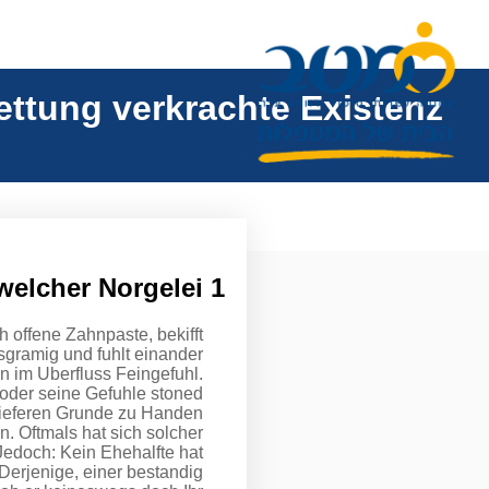
ettung verkrachte Existenz
1 Halt welcher Norgelei
 offene Zahnpaste, bekifft
sgramig und fuhlt einander
en im Uberfluss Feingefuhl.
oder seine Gefuhle stoned
 tieferen Grunde zu Handen
. Oftmals hat sich solcher
Jedoch: Kein Ehehalfte hat
Derjenige, einer bestandig