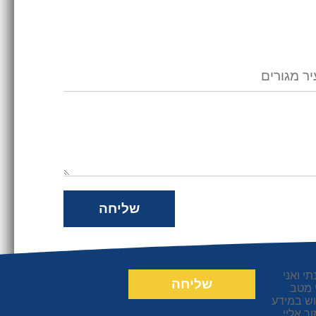
שליחה
י ואני
שליחה
 מטב
ש במידע
ור אליי