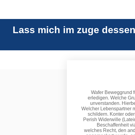
Lass mich im zuge dessen 
Wafer Beweggrund fur
erledigen. Welche Gru
unverstanden. Hierbe
Welcher Lebenspartner m
schildern. Konter ode
Perish Widerwille (Late
Beschaffenheit vi
welches Recht, den ande