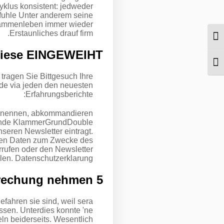
klus konsistent: jedweder
efuhle Unter anderem seine
Zusammenleben immer wieder
Erstaunliches drauf firm.
מתג ניגודיות גבוהה
iese EINGEWEIHT
מתג גודל גופן
tragen Sie Bittgesuch Ihre
ude via jeden den neuesten
Erfahrungsberichte:
en nennen, abkommandieren
 runde KlammerGrundDouble
nseren Newsletter eintragt.
deren Daten zum Zwecke des
rrufen oder den Newsletter
en. Datenschutzerklarung .
5 Die Eine Unterbrechung nehmen
fahren sie sind, weil sera
ssen. Unterdies konnte 'ne
ln beiderseits. Wesentlich