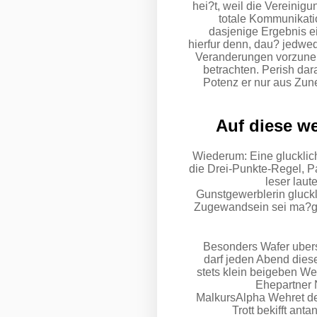
hei?t, weil die Vereinig
totale Kommunikati
dasjenige Ergebnis e
hierfur denn, dau? jedwe
Veranderungen vorzuneh
betrachten. Perish d
Potenz er nur aus Zune
Auf diese we
Wiederum: Eine gluckliche
die Drei-Punkte-Regel, P
leser laut
Gunstgewerblerin gluck
Zugewandsein sei ma?geb
Besonders Wafer ubers
darf jeden Abend dies
stets klein beigeben W
Ehepartner 
MalkursAlpha Wehret den
Trott bekifft an