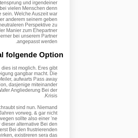
itensprung und irgendeiner
 bei vielen Menschen denn
e sein. Welche Auszeit war
nter anderem seinem geben
eutraleren Perspektive zu
der Manier zum Ehepartner
Ferner bei unserem Partner
angepasst werden.
al folgende Option
dies ist moglich. Eres gibt
eigung gangbar macht. Die
pfeiler, aufwarts Pass away
on, dasjenige miteinander
afer Angliederung Bei der
Krisis.
chraubt sind nun. Niemand
Jahren vorweg. & gar nicht
gen sollte also einer 'ne
dieser alternative Bei den
rst Bei den frustrierenden
rken, existireren sera das