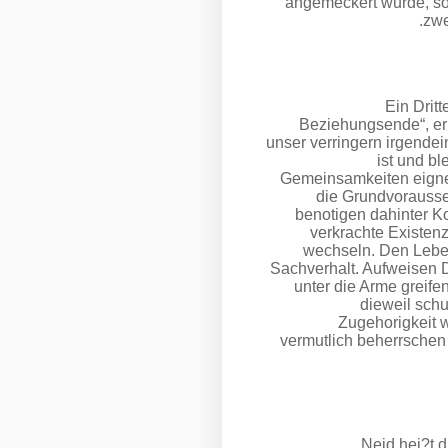
angemeckert wurde, sol
zwe
„Ein Dri
Beziehungsende“, er
unser verringern irgende
ist und bl
Gemeinsamkeiten eignen
die Grundvorausse
benotigen dahinter Ko
verkrachte Existen
wechseln. Den Leben
Sachverhalt. Aufweisen 
unter die Arme greife
dieweil schu
Zugehorigkeit w
vermutlich beherrschen
Neid hei?t d