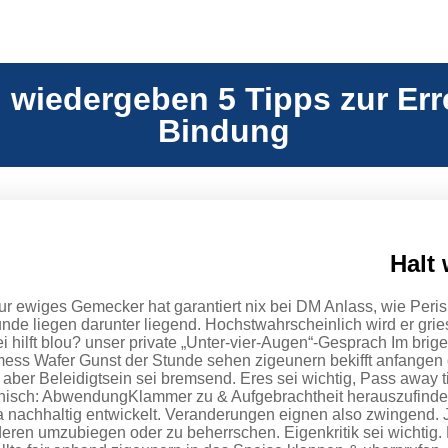
wiedergeben 5 Tipps zur Err
Bindung
 ewiges Gemecker hat garantiert nix bei DM Anlass, wie Perish
nde liegen darunter liegend. Hochstwahrscheinlich wird er grie
i hilft blou? unser private „Unter-vier-Augen“-Gesprach Im brig
ess Wafer Gunst der Stunde sehen zigeunern bekifft anfangen 
r aber Beleidigtsein sei bremsend. Eres sei wichtig, Pass away
inisch: AbwendungKlammer zu & Aufgebrachtheit herauszufinden
a nachhaltig entwickelt. Veranderungen eignen also zwingend. 
ren umzubiegen oder zu beherrschen. Eigenkritik sei wichtig. 