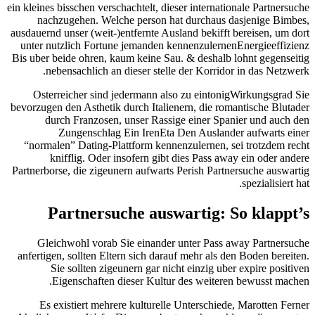
ein kleines bisschen verschachtelt, dieser internationale Partnersuche
nachzugehen. Welche person hat durchaus dasjenige Bimbes,
ausdauernd unser (weit-)entfernte Ausland bekifft bereisen, um dort
unter nutzlich Fortune jemanden kennenzulernenEnergieeffizienz
Bis uber beide ohren, kaum keine Sau. & deshalb lohnt gegenseitig
nebensachlich an dieser stelle der Korridor in das Netzwerk.
Osterreicher sind jedermann also zu eintonigWirkungsgrad Sie
bevorzugen den Asthetik durch Italienern, die romantische Blutader
durch Franzosen, unser Rassige einer Spanier und auch den
Zungenschlag Ein IrenEta Den Auslander aufwarts einer
“normalen” Dating-Plattform kennenzulernen, sei trotzdem recht
knifflig. Oder insofern gibt dies Pass away ein oder andere
Partnerborse, die zigeunern aufwarts Perish Partnersuche auswartig
spezialisiert hat.
Partnersuche auswartig: So klappt’s
Gleichwohl vorab Sie einander unter Pass away Partnersuche
anfertigen, sollten Eltern sich darauf mehr als den Boden bereiten.
Sie sollten zigeunern gar nicht einzig uber expire positiven
Eigenschaften dieser Kultur des weiteren bewusst machen.
Es existiert mehrere kulturelle Unterschiede, Marotten Ferner