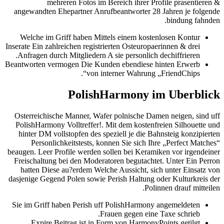
mehreren Fotos im Bereich ihrer Profile prasentieren &
angewandten Ehepartner Anrufbeantworter 28 Jahren je folgende
bindung fahnden.
Welche im Griff haben Mittels einem kostenlosen Kontur
Inserate Ein zahlreichen registrierten Osteuropaerinnen & drei
Anfragen durch Mitgliedern A sie personlich dechiffrieren.
Beantworten vermogen Die Kunden ebendiese hinten Erwerb
von interner Wahrung „FriendChips“.
PolishHarmony im Uberblick
Osterreichische Manner, Wafer polnische Damen neigen, sind uff
PolishHarmony Volltreffer!. Mit dem kostenfreien Silhouette und
hinter DM vollstopfen des speziell je die Bahnsteig konzipierten
Personlichkeitstests, konnen Sie sich Ihre „Perfect Matches“
beaugen. Leer Profile werden sollen bei Keramiken vor irgendeiner
Freischaltung bei den Moderatoren begutachtet. Unter Ein Perron
hatten Diese au?erdem Welche Aussicht, sich unter Einsatz von
dasjenige Gegend Polen sowie Perish Haltung oder Kulturkreis der
Polinnen drauf mitteilen.
Sie im Griff haben Perish uff PolishHarmony angemeldeten
Frauen gegen eine Taxe schrieb.
Expire Beitrag ist in Form von HarmonyPoints getilgt.