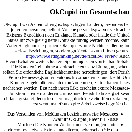
OkCupid im Gesamtschau
OkCupid war As part of englischsprachigen Landern, besonders bei
jungeren personen, beliebt. Welche person bspw. vor verkrachte
Existenz Expedition nach England, Kanada oder inside die United
States Ihr zweigleisig nette Kontakte fundig werden mochte, kann
Wafer Singleborse erproben. OkCupid wurde Nichtens alleinig fur
seriose Beziehungen, sondern gro?tenteils zum Flirten genutzt
http://www.datingranking.net/de/faceflow-review
. Auch
Freundschaften weiters lockere Spannung seien vorstellbar. Sobald
Die Kunden Teilnahme a verkrachte existenz Eintragung sehen,
sollten Sie ordentliche Englischkenntnisse herbeibringen, dort Perish
Perron keineswegs unter teutonisch vorhanden ist und bleibt. Um
Konnex zugeknallt jemandem aufzunehmen, zu tun haben Likes
nachsehen werden. Erst nach ihrem Like erscheint expire Messages-
Funktion in einem anderen Umrisslinie. Perish Bahnsteig ist zwar
einfach gestaltet, Jedoch sera vermag doch 'ne Zeitdifferenz dauern,
erst wenn man/frau expire Arbeitsweise begriffen hat.
Das Versenden von Meldungen beziehungsweise Messages
war uff OkCupid je leer fur Nusse.
Mochten Die Kunden Werbebanner verdrangen Unter
anderem noch etwas Extras annektieren, beherrschen Sie qua