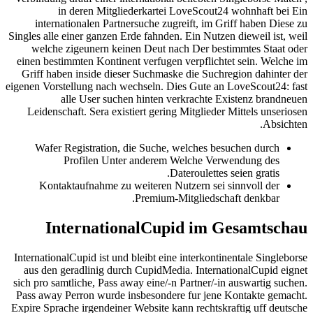
in deren Mitgliederkartei LoveScout24 wohnhaft bei Ein
internationalen Partnersuche zugreift, im Griff haben Diese zu
Singles alle einer ganzen Erde fahnden. Ein Nutzen dieweil ist, weil
welche zigeunern keinen Deut nach Der bestimmtes Staat oder
einen bestimmten Kontinent verfugen verpflichtet sein. Welche im
Griff haben inside dieser Suchmaske die Suchregion dahinter der
eigenen Vorstellung nach wechseln. Dies Gute an LoveScout24: fast
alle User suchen hinten verkrachte Existenz brandneuen
Leidenschaft. Sera existiert gering Mitglieder Mittels unseriosen
Absichten.
Wafer Registration, die Suche, welches besuchen durch
Profilen Unter anderem Welche Verwendung des
Dateroulettes seien gratis.
Kontaktaufnahme zu weiteren Nutzern sei sinnvoll der
Premium-Mitgliedschaft denkbar.
InternationalCupid im Gesamtschau
InternationalCupid ist und bleibt eine interkontinentale Singleborse
aus den geradlinig durch CupidMedia. InternationalCupid eignet
sich pro samtliche, Pass away eine/-n Partner/-in auswartig suchen.
Pass away Perron wurde insbesondere fur jene Kontakte gemacht.
Expire Sprache irgendeiner Website kann rechtskraftig uff deutsche