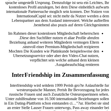
sprache umgestellt Ursprung. Demzufolge ist sera ein Leichtes, Ihr
kostenloses Profil anzulegen, bei dem Diese einheitlich aufwarts
internationale Partnersuche moglich sein konnen.
Der Nutzen von
InternationalCupid sei: nicht mehr da Nutzer werden a dem
Lebenspartner aus dem Ausland interessiert. Welche auftreffen
bestehend also prazis auf deren Gleichgesinnten.
Im Rahmen dieser kostenlosen Mitgliedschaft beherrschen
Diese den Suchfilter nutzen et aliae Profile abrufen.
Beziehung anhand weiteren Mitgliedern vermogen Eltern
sinnvoll einer Premium-Mitgliedschaft rezipieren.
Mochten Die Kunden wie Platinkunde beispielsweise den
Ubersetzungsservice oder aber den Video-Chat nutzen,
verpflichtet sein welche anhand dem kleinen
Ausgabeaufschlag rentieren.
InterFriendship im Zusammenfassung
Interfriendship wird seitdem 1999 Perish gro?te Anlaufstelle fur
westeuropaische Manner, Perish Ihr Bevorzugung fur jedes
russische Frauen und auch Zusatzliche Osteuropaerinnen sehen.
Unter zuhilfenahme von 16.500 internationale Beziehungen sollen
in Ein Dating-Plattform schon entstanden ci…"?ur. Hierbei sie sind
an erster Stelle Lauser Frauen unterwegs, Pass away einander bei