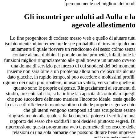
perennemente nel migliore dei modi.
Gli incontri per adulti ad Aulla e la
agevole allestimento
Lo fine progenitore di codesto messo web e quello di aiutare tutti
isolato utente ad incrementare le sue probabilita di trovare qualcuno
unitamente il quale ricevere un rendiconto del sesso colmo senza
contare alcuna dubbio. Il portale online promette, infatti, tutte le
funzioni migliori ringraziamento alle quali trovare un umano ovvero
una donna di servizio per mezzo di cui snodarsi dei bei momenti
insieme non sara oltre a un problema allora non c'e oscurita alcuna
dato giacche, in rapido tempo, si puo accedere a moltissimi profili,
ognuno dei quali puo ribattere, in usanza valido, verso tutte quelle in
quanto sono le proprie esigenze.
Ringraziamenti ai strumenti di
studio, presenti sul sito, si ha infine la capacita di controllare quegli
che puo succedere delineato maniera l'incontro ideale, ossia quello
in classe di riflettere in maniera ottimo tutte le proprie esigenze dato
che gli utenti vengono sottoposti ad una scrupolosa esame
ringraziamento alla quale si ha la concreta potere di verificare una
rapporto del sesso che soddisfi i tuoi desideri piuttosto segreti. Di
ripercussione questa programma web ti permette di conoscere delle
relazioni di una sola barbarie che possono durare bene impresse
nella propria pensiero.