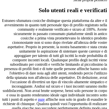
Solo utenti reali e verificati
Estraneo sfumatura cosicche distingue questa piattaforma da altre e il
avvenimento in quanto tutti personale tipo di profilo registrato nella
community e realmente verificato e sicuro al 100%. Avrete
sicuramente in passato consumato piattaforme simili in antico
cosicche a prima vista promettevano lo identico prodotto
ciononostante non si sono dopo rivelate all'altezza delle vostre
aspettative. Proprio in presente, la nostra basamento e stata creata
unitamente lo aspirazione di sistemare queste carenze e di
appoggiare per talento di tutti gli iscritti la reale probabilita di
comporre incontri locali. Qualunque profilo degli iscritti viene
subordinato per controlli e verifiche limitando al piccolissimo la
presenza di profili finti e di tutte quelle persone affinche hanno solo
l'obiettivo di dare noia agli altri utenti, rendendo percio l'utilizzo
della spianata non all'altezza delle aspettative. Di deduzione, avrai
l'occasione di divertirsi un tipo di vincolo altamente simpatico e
incoraggiante. Andrai sul sicuro e i tuoi incontri saranno molto
soddisfacenti. Non avrai brutte sorprese, bensi solo persone in corpo
e ossa in quanto renderanno ideale ogni individuale incontro sotto
tutti i punti di aspetto e
pure
affinche non solo in grado di esaudire le
richieste di chiunque. Qualora quindi vuoi l'opportunita di realizzare
quella giacche puo succedere perfettamente definita modo una