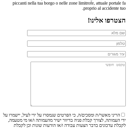
piccanti nella tua borgo o nelle zone limitrofe, attuale portale fa
proprio al accidente tuo.
הצטרפו אלינו!
הריני מאשר/ת ומסכים/ה, כי הפרטים שנמסרו על ידי לעיל, יישמרו על
ידי העמותה, לצורך קבלת פניה בדיוור ישיר מהעמותה ו/או מי מטעמה,
לקבלת עדכונים בדבר הצעות עבודה ו/או הודעות שונות וכן לקבלת