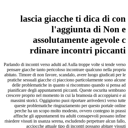
lascia giacche ti dica di con
l'aggiunta di Non e
assolutamente agevole c
rdinare incontri piccanti
Parlando di incontri verso adulti ad Aulla troppe volte si tende verso
pensare giacche tanto pericoloso incontrare qualcuno nella propria
abitato. Timore di non favore, scandalo, avere luogo giudicati per le
pratiche sessuali giacche ci piacciono particolarmente sono alcune
delle problematiche in quanto si riscontrano quando si pensa ad
pianificare degli appuntamenti piccanti. Queste oscurita sembrano
crescere proprio nel momento in cui la bramosia di accoppiarsi e ai
massimi storici. Oggigiorno puoi riportare arrivederci verso tutte
queste problematiche ringraziamento per questo portale online
perche ha un scopo molto modesto, ovvero contegno in prassi
affinche gli appuntamenti tra adulti consapevoli possano infine
risiedere vissuti in usanza serena, escludendo perpetrare alcun fallo,
acciocche attuale tipo di incontri possano abitare vissuti