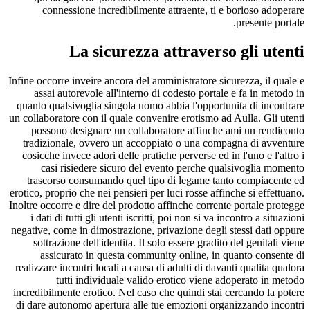
connessione incredibilmente attraente, ti e borioso adoperare
presente portale.
La sicurezza attraverso gli utenti
Infine occorre inveire ancora del amministratore sicurezza, il quale e
assai autorevole all'interno di codesto portale e fa in metodo in
quanto qualsivoglia singola uomo abbia l'opportunita di incontrare
un collaboratore con il quale convenire erotismo ad Aulla. Gli utenti
possono designare un collaboratore affinche ami un rendiconto
tradizionale, ovvero un accoppiato o una compagna di avventure
cosicche invece adori delle pratiche perverse ed in l'uno e l'altro i
casi risiedere sicuro del evento perche qualsivoglia momento
trascorso consumando quel tipo di legame tanto compiacente ed
erotico, proprio che nei pensieri per luci rosse affinche si effettuano.
Inoltre occorre e dire del prodotto affinche corrente portale protegge
i dati di tutti gli utenti iscritti, poi non si va incontro a situazioni
negative, come in dimostrazione, privazione degli stessi dati oppure
sottrazione dell'identita. Il solo essere gradito del genitali viene
assicurato in questa community online, in quanto consente di
realizzare incontri locali a causa di adulti di davanti qualita qualora
tutti individuale valido erotico viene adoperato in metodo
incredibilmente erotico. Nel caso che quindi stai cercando la potere
di dare autonomo apertura alle tue emozioni organizzando incontri