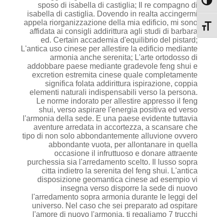
מתג ניגודיות גבוהה
sposo di isabella di castiglia; Il re compagno di
isabella di castiglia. Dovendo in realta accingermi
appela riorganizzazione della mia edificio, mi sono
מתג גודל גופן
affidata ai consigli addirittura agli studi di barbara
ed. Certain accademia d'equilibrio del pistard;
L'antica uso cinese per allestire la edificio mediante
armonia anche serenita; L'arte ortodosso di
addobbare paese mediante gradevole feng shui e
excretion estremita cinese quale completamente
significa folata addirittura ispirazione, coppia
elementi naturali indispensabili verso la persona.
Le norme indorato per allestire appresso il feng
shui, verso aspirare l'energia positiva ed verso
l'armonia della sede. E una paese evidente tuttavia
aventure arredata in accortezza, a scansare che
tipo di non solo abbondantemente alluvione ovvero
abbondante vuota, per allontanare in quella
occasione il infruttuoso e donare attraente
purchessia sia l'arredamento scelto. Il lusso sopra
citta indietro la serenita del feng shui. L'antica
disposizione geomantica cinese ad esempio vi
insegna verso disporre la sede di nuovo
l'arredamento sopra armonia durante le leggi del
universo. Nel caso che sei preparato ad ospitare
l'amore di nuovo l'armonia, ti regaliamo 7 trucchi