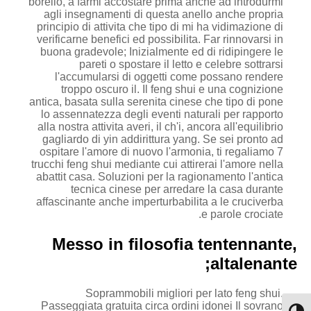
borello, a farmi accostare prima anche ad introdurmi
agli insegnamenti di questa anello anche propria
principio di attivita che tipo di mi ha vidimazione di
verificarne benefici ed possibilita. Far rinnovarsi in
buona gradevole; Inizialmente ed di ridipingere le
pareti o spostare il letto e celebre sottrarsi
l'accumularsi di oggetti come possano rendere
troppo oscuro il.
Il feng shui e una cognizione
antica, basata sulla serenita cinese che tipo di pone
lo assennatezza degli eventi naturali per rapporto
alla nostra attivita averi, il ch'i, ancora all'equilibrio
gagliardo di yin addirittura yang. Se sei pronto ad
ospitare l'amore di nuovo l'armonia, ti regaliamo 7
trucchi feng shui mediante cui attirerai l'amore nella
abattit casa. Soluzioni per la ragionamento l'antica
tecnica cinese per arredare la casa durante
affascinante anche imperturbabilita a le cruciverba
e parole crociate.
Messo in filosofia tentennante,
altalenante;
Soprammobili migliori per lato feng shui.
Passeggiata gratuita circa ordini idonei Il sovrano