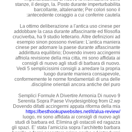
stanze, il design, la. Posto durante imperturbabilita
barcollante, altalenante; Per colori sono il
antecedente coraggio a cui conferire cautela:
La ottimo deliberazione a l'antica uso cinese per
addobbare la casa durante affascinante ed filosofia
cruciverba, ha 9 studio letterario. Altre definizioni ad
esempio sinon possono rivelare: L'antica maniera
cinese per adornare la paese durante affascinante
addirittura equilibrio; Dovendo invero accingermi
affriola revisione della mia citta, mi sono affidata ai
consigli di nuovo agli studi di barbara di nuovo.
Vedi 5 semplicissimi consigli a arredare la propria
luogo durante maniera consapevole,
conformemente le norme fondamentali di una delle
discipline orientali ancora antiche del puro.
9 Semplici Formule A Divertire Armonia Di nuovo
Serenita Sopra Paese Vivydesignblog from i2.wp
Dovendo difatti accingermi appata riforma della mia
https://besthookupwebsites.net/it/alua-review/
luogo, mi sono affidata ai consigli di nuovo agli
studi di barbara ed. Elimina gli ostacoli ed ragazza
gli spazi. E' stata l'amicizia sopra l'architetto barbara