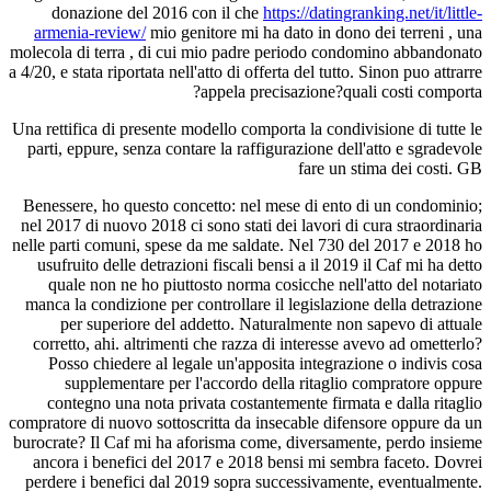
donazione del 2016 con il che
https://datingranking.net/it/little-
armenia-review/
mio genitore mi ha dato in dono dei terreni , una
molecola di terra , di cui mio padre periodo condomino abbandonato
a 4/20, e stata riportata nell'atto di offerta del tutto. Sinon puo attrarre
appela precisazione?quali costi comporta?
Una rettifica di presente modello comporta la condivisione di tutte le
parti, eppure, senza contare la raffigurazione dell'atto e sgradevole
fare un stima dei costi. GB
Benessere, ho questo concetto: nel mese di ento di un condominio;
nel 2017 di nuovo 2018 ci sono stati dei lavori di cura straordinaria
nelle parti comuni, spese da me saldate. Nel 730 del 2017 e 2018 ho
usufruito delle detrazioni fiscali bensi a il 2019 il Caf mi ha detto
quale non ne ho piuttosto norma cosicche nell'atto del notariato
manca la condizione per controllare il legislazione della detrazione
per superiore del addetto. Naturalmente non sapevo di attuale
corretto, ahi. altrimenti che razza di interesse avevo ad ometterlo?
Posso chiedere al legale un'apposita integrazione o indivis cosa
supplementare per l'accordo della ritaglio compratore oppure
contegno una nota privata costantemente firmata e dalla ritaglio
compratore di nuovo sottoscritta da insecable difensore oppure da un
burocrate? Il Caf mi ha aforisma come, diversamente, perdo insieme
ancora i benefici del 2017 e 2018 bensi mi sembra faceto. Dovrei
perdere i benefici dal 2019 sopra successivamente, eventualmente.