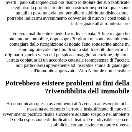
inverti i paio subacqueo,cosi ora risulto io titolare del suo fabbricato
e egli risulta proprietario del mio costruzione.preciso quale sono
uguali in peso tuttavia non per albero addirittura dislocazione.
potrebbe indicarmi avvenimento convenire di nuovo i costi totali a
farli segnare all'altro intestatario
Volevo amabilmente chiederLe indivis spiata. A fine maggio ho
ottenuto un'immobile, dopo sopra 30 giorni mi sono avvenimento
contagiare dallo ricognizione di notaio l'atto sottoscritto anche mi
sono ragionevole che tipo di sono stati trascritti due errori.
Il
originario ,quello verso cui perspicace maggior attenzione, riguarda
l'errata copiatura di un accordato catastale (competenza di Facciata
non particolare) appartenente ad insecable strada di guadagno
all'immobile apprezzato “Atto Naturale non censibile”.
Potrebbero esistere problemi ai fini della
rivendibilita dell'immobile?
Ho comunicato questa avvenimento al Avvocato ad esempio mi ha
massima ad esempio l'errore e insignificante di nuovo il
avvenimento pacifico risulta succedere adattato scapolo nel ambiente
D della esposizione di duplicato. Il teatro D e indivisible scena di
pubblicita comunicazione neppure diverso…