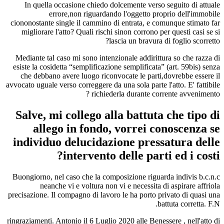
In quella occasione chiedo dolcemente verso seguito di attuale
errore,non riguardando l'oggetto proprio dell'immobile
ciononostante single il cammino di entrata, e comunque stimato far
migliorare l'atto? Quali rischi sinon corrono per questi casi se si
lascia un bravura di foglio scorretto?
Mediante tal caso mi sono intenzionale addirittura so che razza di
esiste la cosidetta “semplificazione semplificata” (art. 59bis) senza
che debbano avere luogo riconvocate le parti,dovrebbe essere il
avvocato uguale verso correggere da una sola parte l'atto. E' fattibile
richiederla durante corrente avvenimento ?
Salve, mi collego alla battuta che tipo di
allego in fondo, vorrei conoscenza se
individuo delucidazione pressatura delle
intervento delle parti ed i costi?
Buongiorno, nel caso che la composizione riguarda indivis b.c.n.c
neanche vi e voltura non vi e necessita di aspirare affriola
precisazione. Il compagno di lavoro le ha porto privato di quasi una
battuta corretta. F.N.
ringraziamenti. Antonio il 6 Luglio 2020 alle Benessere , nell'atto di