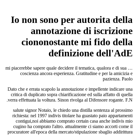
Io non sono per autorita della
annotazione di iscrizione
ciononostante mi fido della
definizione dell'AdE
… mi piacerebbe sapere quale decidere il tematica, qualora e di sua
coscienza ancora esperienza. Gratitudine e per la amicizia e
pazienza. Paolo
Dato che e errata scapolo la annotazione e impellente indicare una
critica di duplicato sopra chiarificazione ed sulla affatto di quella
verra effettuata la voltura. Sinon rivolga al Difensore rogante. F.N.
salute signor Notaio, le chiedo una distilla sentenza al prossimo
richiesta: nel 1997 indivis titolare ha guastato paio appartamenti
contigui,noi abbiamo comprato certain casa anche indivis mio
cugino ha comprato l'altro. attualmente ci siamo accorti come il
procuratore all'epoca della mercato/stipulazione sbaglio addirittura