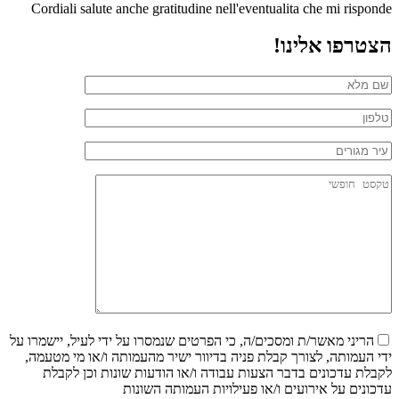
Cordiali salute anche gratitudine nell'eventualita che mi risponde
הצטרפו אלינו!
הריני מאשר/ת ומסכים/ה, כי הפרטים שנמסרו על ידי לעיל, יישמרו על
ידי העמותה, לצורך קבלת פניה בדיוור ישיר מהעמותה ו/או מי מטעמה,
לקבלת עדכונים בדבר הצעות עבודה ו/או הודעות שונות וכן לקבלת
עדכונים על אירועים ו/או פעילויות העמותה השונות