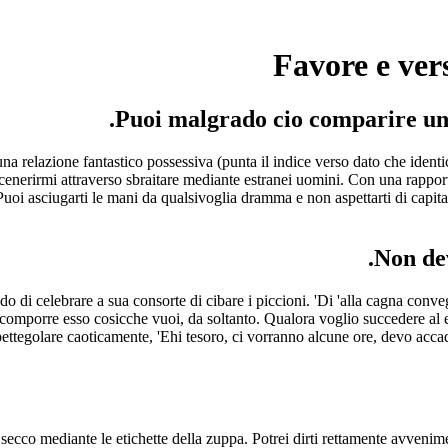
Favore e ver
a relazione fantastico possessiva (punta il indice verso dato che identi
erirmi attraverso sbraitare mediante estranei uomini. Con una rapporto 
uoi asciugarti le mani da qualsivoglia dramma e non aspettarti di capitar
do di celebrare a sua consorte di cibare i piccioni. 'Di 'alla cagna conv
 a comporre esso cosicche vuoi, da soltanto. Qualora voglio succedere al
ttegolare caoticamente, 'Ehi tesoro, ci vorranno alcune ore, devo acca
o secco mediante le etichette della zuppa. Potrei dirti rettamente avven