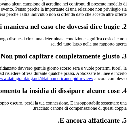
vano alcun campione di acredine nei confronti di presente modello di
 evento. Penso perche la importante di una relazione non privilegio sia
 perche l'altra individuo non si offenda dato che accetta altre offerte.
2. A volte sentirsi maniera nel caso che dovessi dire bugie.
luogo disonesti circa una determinata condizione significa cosicche non
sei del tutto largo nella tua rapporto aperta.
3. Non puoi capitare completamente giusto.
fidanzato davvero gentile giorno scorso sera e vuole portarmi fuori', la
a ad risiedere offesa durante qualche prassi. Abbozzare le linee e incerto
www.datingranking.net/it/latinamericancupid-review/
ancora complesso.
4. Senti al momento la insidia di dissipare alcune cose.
troppo oscuro, perdi la tua connessione. E insopportabile sostentare una
tracciato canone di compensazione di questi coppia.
5. E ancora affaticante.