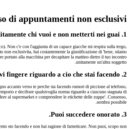
so di appuntamenti non esclusivi
1. Puoi malgrado cio comparire unitamente chi vuoi e non metterti nei guai.
co). Non c'e con l'aggiunta di un capace giacche mi respira sulla tergo,
non esclusivita, hai costantemente la giustificazione di 'bene, stiamo
e portato alla macchina per decapitare la mattino dietro il tuo incontro
unitamente un'altra soggetto.
2. Non devi fingere riguardo a cio che stai facendo.
egno accanto verso te perche sta facendo rumori di piccione al telefono,
 emporio e decifrare qualsivoglia norma riguardo a ciascuno stagnata di
dere al supermarket e comprendere le etichette delle zuppe'. Consenso,
sembra possibile.
3. Puoi succedere onorato.
imento sto facendo e non hai ragione di farneticare. Non puoi, scopo non