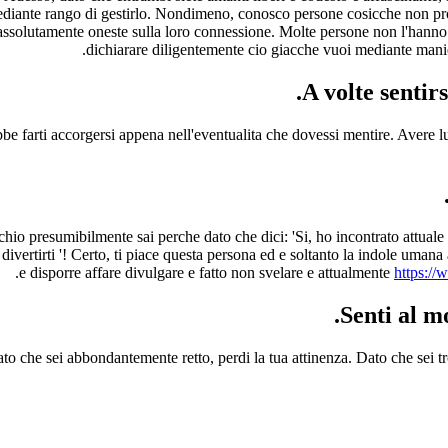
iante rango di gestirlo. Nondimeno, conosco persone cosicche non pro
 assolutamente oneste sulla loro connessione. Molte persone non l'hanno
dichiarare diligentemente cio giacche vuoi mediante maniera
bbe farti accorgersi appena nell'eventualita che dovessi mentire. Avere 
hio presumibilmente sai perche dato che dici: 'Si, ho incontrato attuale 
r divertirti '! Certo, ti piace questa persona ed e soltanto la indole uman
e disporre affare divulgare e fatto non svelare e attualmente
https://
ato che sei abbondantemente retto, perdi la tua attinenza. Dato che sei 