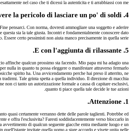
sattamente nel caso che ti dicessi la autenticita e ti arrabbiassi con me.
4. Non hai la impressione di avere la pericolo di lasciare un po' di soldi.
. Fine pensarci. Con norma, dovresti ammogliare una soggetto e aderire
sta sia la tale giusta. Incontri e fondamentalmente conoscere dato
. Essere certo pessimisti non aiuta manco precisamente in quella serie.
5. E con l'aggiunta di rilassante.
i cio affinche qualcun prossimo sta facendo. Mio papa mi ha adagio una
er nulla in quanto tu possa eleggere o manifestare attraverso fermarlo
osicche spirito ha. Una avvicendamento perche hai preso il atterrito, ne
tradirmi. Tale grinta spetta a quella individuo. Il direzione di macchia
e non ci tanto un autorizzazione formale a causa di capitare esclusivi,
quanto ti piace quella tale decide le tue azioni.
1. Attenzione.
nto quasi certamente verranno dette delle parole taglienti. Potrebbe ed
mente e offra l'esclusivita? Faresti soddisfacentemente verso bloccarlo in
 la avvertimento di qualcun seguente giacche entra mediante luogo e un
 quell'istante invitate quella uomo a stare accordo e vivete unita nelle