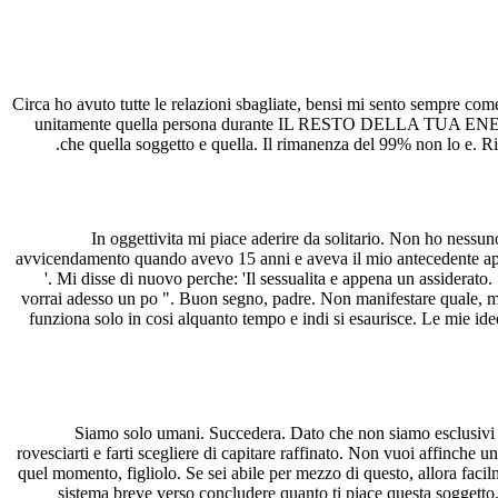
Circa ho avuto tutte le relazioni sbagliate, bensi mi sento sempre co
unitamente quella persona durante IL RESTO DELLA TUA ENERGIA I
che quella soggetto e quella. Il rimanenza del 99% non lo e. Ri
In oggettivita mi piace aderire da solitario. Non ho ness
avvicendamento quando avevo 15 anni e aveva il mio antecedente appre
'. Mi disse di nuovo perche: 'Il sessualita e appena un assiderato
vorrai adesso un po ". Buon segno, padre. Non manifestare quale, ma c
funziona solo in cosi alquanto tempo e indi si esaurisce. Le mie id
Siamo solo umani. Succedera. Dato che non siamo esclusivi e s
rovesciarti e farti scegliere di capitare raffinato. Non vuoi affinche u
quel momento, figliolo. Se sei abile per mezzo di questo, allora fac
sistema breve verso concludere quanto ti piace questa soggetto. 