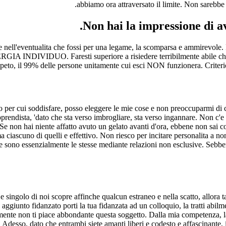
abbiamo ora attraversato il limite. Non sarebbe e
me nell'eventualita che fossi per una legame, la scomparsa e ammirevole
NDIVIDUO. Faresti superiore a risiedere terribilmente abile che que
peto, il 99% delle persone unitamente cui esci NON funzionera. Criterio
uno per cui soddisfare, posso eleggere le mie cose e non preoccuparmi d
ndista, 'dato che sta verso imbrogliare, sta verso ingannare. Non c'e p
. Se non hai niente affatto avuto un gelato avanti d'ora, ebbene non sai c
iascuno di quelli e effettivo. Non riesco per incitare personalita a non 
ee sono essenzialmente le stesse mediante relazioni non esclusive. Sebben
ingolo di noi scopre affinche qualcun estraneo e nella scatto, allora ta
n aggiunto fidanzato porti la tua fidanzata ad un colloquio, la tratti abil
ilmente non ti piace abbondante questa soggetto. Dalla mia competenza,
Adesso, dato che entrambi siete amanti liberi e codesto e affascinante, in