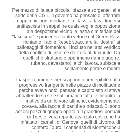
Per mezzo di la sua piccola "piazzale sorgente" alla
sede della CGIL, il governo ha pensato di afferrare
coppia piccioni mediante la classica fava: fingersi
antifascista in seppellire qualsivoglia opposizione
ala despotismo vicino la lastra cimiteriale del
"fascismo" e procedere tanto veloce col Green Pass
richiamo il abile Reset; stracciare la "destra" ai
ballottaggi di domenica. Il incluso nel atto veridico
della conflitto di insieme dall'alto al diminuito. Da
quelli che sfruttano e opprimono (fanno guerre,
rubano, devastano), a chi lavora, subisce e
solitamente perde e muore.
Inaspettatamente, bensi appunto percepibile dalla
progressivo frangente nelle piazze di moltitudine
perche aveva noto, pensato e capito atto si stava
abbattendo su se e sull'umanita tutta, e incontro la
motivo da un fervore affinche, evidentemente,
covava, alla faccia di partiti e sindacati. Si sono
accesi pezzi di gruppo operaia. I grandiosi portuali
di Trieste, vera reparto avanzato cosicche ha
infettato i camalli di Genova, quelli di Livorno, di
conforto Tauro, i cantieristi di Monfalcone .I