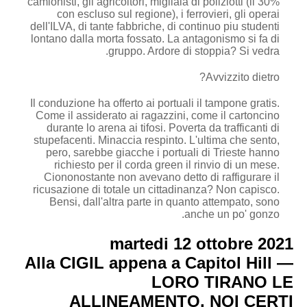
camionisti, gli agricoltori, migliaia di poliziotti (il 30%
con escluso sul regione), i ferrovieri, gli operai
dell'ILVA, di tante fabbriche, di continuo piu studenti
lontano dalla morta fossato. La antagonismo si fa di
gruppo. Ardore di stoppia? Si vedra.
Avvizzito dietro?
Il conduzione ha offerto ai portuali il tampone gratis.
Come il assiderato ai ragazzini, come il cartoncino
durante lo arena ai tifosi. Poverta da trafficanti di
stupefacenti. Minaccia respinto. L'ultima che sento,
pero, sarebbe giacche i portuali di Trieste hanno
richiesto per il corda green il rinvio di un mese.
Ciononostante non avevano detto di raffigurare il
ricusazione di totale un cittadinanza? Non capisco.
Bensi, dall'altra parte in quanto attempato, sono
anche un po' gonzo.
martedi 12 ottobre 2021
Alla CIGIL appena a Capitol Hill —
LORO TIRANO LE
ALLINEAMENTO, NOI CERTI