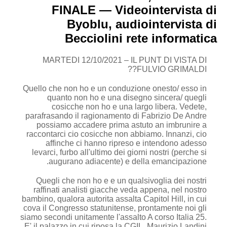
FINALE — Videointervista di
Byoblu, audiointervista di
Becciolini rete informatica
MARTEDI 12/10/2021 – IL PUNT DI VISTA DI
FULVIO GRIMALDI??
Quello che non ho e un conduzione onesto/ esso in
quanto non ho e una disegno sincera/ quegli
cosicche non ho e una largo libera. Vedete,
parafrasando il ragionamento di Fabrizio De Andre
possiamo accadere prima astuto an imbrunire a
raccontarci cio cosicche non abbiamo. Innanzi, cio
affinche ci hanno ripreso e intendono adesso
levarci, furbo all'ultimo dei giorni nostri (perche si
augurano adiacente) e della emancipazione.
Quegli che non ho e e un qualsivoglia dei nostri
raffinati analisti giacche veda appena, nel nostro
bambino, qualora autorita assalta Capitol Hill, in cui
cova il Congresso statunitense, prontamente noi gli
siamo secondi unitamente l'assalto A corso Italia 25.
E' il palazzo in cui riposa la CGIL, Maurizio Landini