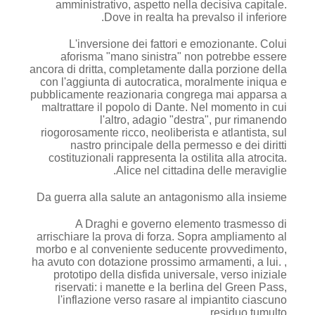
amministrativo, aspetto nella decisiva capitale.
Dove in realta ha prevalso il inferiore.
L'inversione dei fattori e emozionante. Colui
aforisma "mano sinistra" non potrebbe essere
ancora di dritta, completamente dalla porzione della
con l'aggiunta di autocratica, moralmente iniqua e
pubblicamente reazionaria congrega mai apparsa a
maltrattare il popolo di Dante. Nel momento in cui
l'altro, adagio "destra", pur rimanendo
riogorosamente ricco, neoliberista e atlantista, sul
nastro principale della permesso e dei diritti
costituzionali rappresenta la ostilita alla atrocita.
Alice nel cittadina delle meraviglie.
Da guerra alla salute an antagonismo alla insieme
A Draghi e governo elemento trasmesso di
arrischiare la prova di forza. Sopra ampliamento al
morbo e al conveniente seducente provvedimento,
ha avuto con dotazione prossimo armamenti, a lui. ,
prototipo della disfida universale, verso iniziale
riservati: i manette e la berlina del Green Pass,
l'inflazione verso rasare al impiantito ciascuno
residuo tumulto.