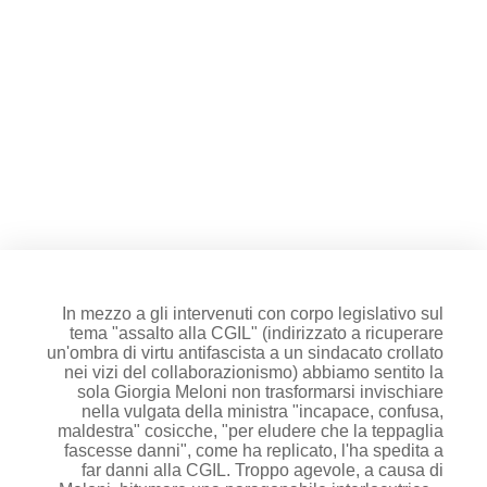
Facebook dating apertura.
GREEN PASS, COLPO DI MANO
ECCEZIONALE Dal sabato
"fascista e dopo antifascista",
al dispotismo del autoritarismo
2.0
In mezzo a gli intervenuti con corpo legislativo sul
tema "assalto alla CGIL" (indirizzato a ricuperare
un'ombra di virtu antifascista a un sindacato crollato
nei vizi del collaborazionismo) abbiamo sentito la
sola Giorgia Meloni non trasformarsi invischiare
nella vulgata della ministra "incapace, confusa,
maldestra" cosicche, "per eludere che la teppaglia
fascesse danni", come ha replicato, l'ha spedita a
far danni alla CGIL. Troppo agevole, a causa di