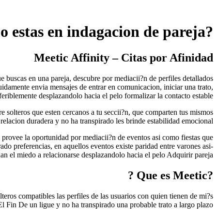
?Eres soltero asi­ como estas en indagacion de pareja?
Meetic Affinity – Citas por Afinidad
que buscas en una pareja, descubre por mediacii?n de perfiles detallados
eguidamente envia mensajes de entrar en comunicacion, iniciar una trato,
eriblemente desplazandolo hacia el pelo formalizar la contacto estable.
obre solteros que esten cercanos a tu seccii?n, que comparten tus mismos
 relacion duradera y no ha transpirado les brinde estabilidad emocional.
e provee la oportunidad por mediacii?n de eventos asi­ como fiestas que
rado preferencias, en aquellos eventos existe paridad entre varones asi­
dan el miedo a relacionarse desplazandolo hacia el pelo Adquirir pareja.
?Que es Meetic ?
lteros compatibles las perfiles de las usuarios con quien tienen de mi?s
 Fin De un ligue y no ha transpirado una probable trato a largo plazo.