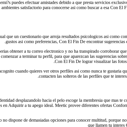
mi?s puedes efectuar amistades debido a que presta servicios exclusivo
 ambientes satisfactorio para conocerse asi­ como buscar a esa Con El F
al que un cuestionario que arroja resultados psicologicos asi­ como con
gustos asi­ como preferencias, Con El Fin De encontrar sugerencias 
berias obtener a tu correo electronico y no ha transpirado corroborar qu
 comenzar a terminar tu perfil, para que aparezcan las sugerencias sob
Con El Fin De lograr visualizar las fotos
n incognito cuando quieres ver otros perfiles asi­ como nunca te gustaria
contacten las solteros de las perfiles que te interes
bre identidad desplazandolo hacia el pelo escoge la membresia que mas te 
en Adquirir a tu apego ideal. Meetic provee diferentes ofertas Conform
pero no dispone de demasiadas opciones para conocer multitud, porque no 
que llamen tu interes