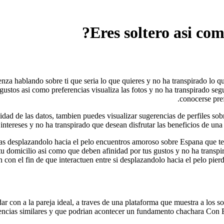
enza hablando sobre ti que seri­a lo que quieres y no ha transpirado lo 
 gustos asi­ como preferencias visualiza las fotos y no ha transpirado s
conocerse pref
acidad de las datos, tambien puedes visualizar sugerencias de perfiles s
intereses y no ha transpirado que desean disfrutar las beneficios de una
citas desplazandolo hacia el pelo encuentros amoroso sobre Espana que t
 tu domicilio asi­ como que deben afinidad por tus gustos y no ha transpi
 con el fin de que interactuen entre si desplazandolo hacia el pelo pier
ar con a la pareja ideal, a traves de una plataforma que muestra a los so
ncias similares y que podri­an acontecer un fundamento chachara Con El