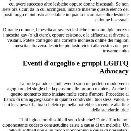
cui avere successo altre lesbiche oppure donne bisessuali. Se non
siete ora sicuri da in cui accingersi, iniziate insieme questa elenco dei
posti luogo e piuttosto accettabile in quanto incontriate altre lesbiche
e donne bisessuali.
Durante comune, i mescita attraverso lesbiche non sono tipici mezzo
i mescita gay (o gli etero), eppure esistono, e la affluenza si diverte a
visitarli. Potete contegno una corrente inchiesta online dei migliori
mescita attraverso lesbiche piuttosto vicini alla vostra zona per
trovarne unito.
Eventi d'orgoglio e gruppi LGBTQ
Advocacy
La pride parade e simili eventi sono un perfetto modo verso
agognare dei single che la pensano allo proprio maniera. Anche in
questo momento sono iniziate molte storie d'amore. Procedere al
fianco di una aggregazione in quanto condivide i tuoi stessi valori, e
chi lo sapeva? La tua scheletro gemella potrebbe succedere alla fine
della stendardo iride.
Tutti i giocatori di softball sono lesbiche? Dato affinche no!
ciononostante codesto consuetudine esiste a causa di un melodia. Un
fatto di softball non e un modo inopportuno a causa di presentarsi