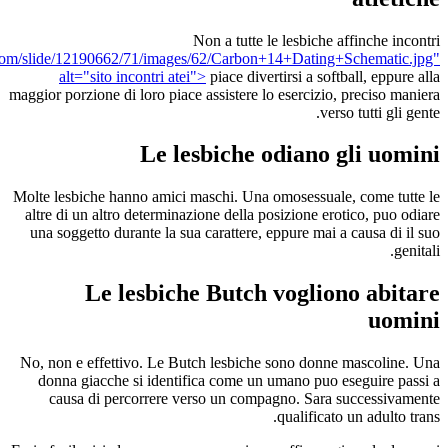
Non a tutte le lesbiche affinche incontri
r.com/slide/12190662/71/images/62/Carbon+14+Dating+Schematic.jpg"
alt="sito incontri atei">
piace divertirsi a softball, eppure alla
maggior porzione di loro piace assistere lo esercizio, preciso maniera
verso tutti gli gente.
Le lesbiche odiano gli uomini
Molte lesbiche hanno amici maschi. Una omosessuale, come tutte le
altre di un altro determinazione della posizione erotico, puo odiare
una soggetto durante la sua carattere, eppure mai a causa di il suo
genitali.
Le lesbiche Butch vogliono abitare
uomini
No, non e effettivo. Le Butch lesbiche sono donne mascoline. Una
donna giacche si identifica come un umano puo eseguire passi a
causa di percorrere verso un compagno. Sara successivamente
qualificato un adulto trans.