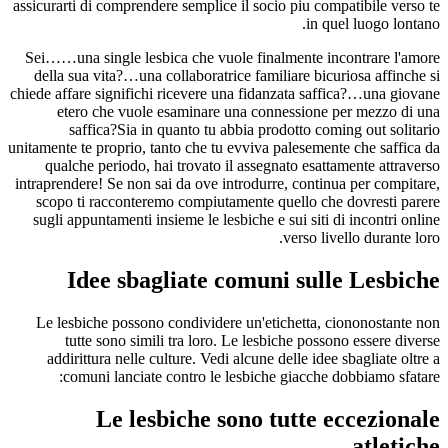
assicurarti di comprendere semplice il socio piu compatibile verso te
in quel luogo lontano.
Sei……una single lesbica che vuole finalmente incontrare l'amore
della sua vita?…una collaboratrice familiare bicuriosa affinche si
chiede affare significhi ricevere una fidanzata saffica?…una giovane
etero che vuole esaminare una connessione per mezzo di una
saffica?Sia in quanto tu abbia prodotto coming out solitario
unitamente te proprio, tanto che tu evviva palesemente che saffica da
qualche periodo, hai trovato il assegnato esattamente attraverso
intraprendere! Se non sai da ove introdurre, continua per compitare,
scopo ti racconteremo compiutamente quello che dovresti parere
sugli appuntamenti insieme le lesbiche e sui siti di incontri online
verso livello durante loro.
Idee sbagliate comuni sulle Lesbiche
Le lesbiche possono condividere un'etichetta, ciononostante non
tutte sono simili tra loro. Le lesbiche possono essere diverse
addirittura nelle culture. Vedi alcune delle idee sbagliate oltre a
comuni lanciate contro le lesbiche giacche dobbiamo sfatare:
Le lesbiche sono tutte eccezionale
atletiche