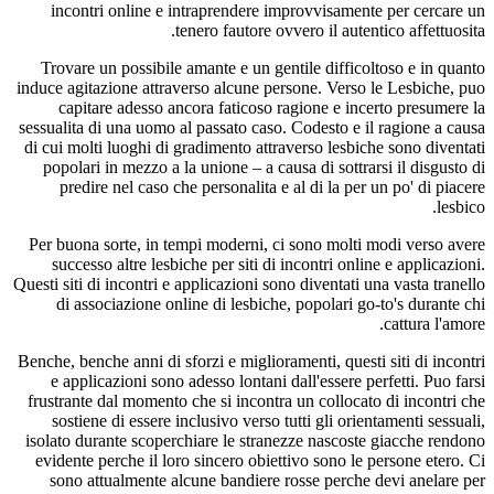
incontri online e intraprendere improvvisamente per cercare un
tenero fautore ovvero il autentico affettuosita.
Trovare un possibile amante e un gentile difficoltoso e in quanto
induce agitazione attraverso alcune persone. Verso le Lesbiche, puo
capitare adesso ancora faticoso ragione e incerto presumere la
sessualita di una uomo al passato caso. Codesto e il ragione a causa
di cui molti luoghi di gradimento attraverso lesbiche sono diventati
popolari in mezzo a la unione – a causa di sottrarsi il disgusto di
predire nel caso che personalita e al di la per un po' di piacere
lesbico.
Per buona sorte, in tempi moderni, ci sono molti modi verso avere
successo altre lesbiche per siti di incontri online e applicazioni.
Questi siti di incontri e applicazioni sono diventati una vasta tranello
di associazione online di lesbiche, popolari go-to's durante chi
cattura l'amore.
Benche, benche anni di sforzi e miglioramenti, questi siti di incontri
e applicazioni sono adesso lontani dall'essere perfetti. Puo farsi
frustrante dal momento che si incontra un collocato di incontri che
sostiene di essere inclusivo verso tutti gli orientamenti sessuali,
isolato durante scoperchiare le stranezze nascoste giacche rendono
evidente perche il loro sincero obiettivo sono le persone etero. Ci
sono attualmente alcune bandiere rosse perche devi anelare per