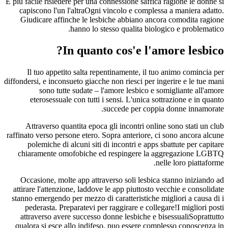
E piu facile risiedere per una connessione saffica ragione le donne si
capiscono l'un l'altraOgni vincolo e complessa a maniera adatto.
Giudicare affinche le lesbiche abbiano ancora comodita ragione
hanno lo stesso qualita biologico e problematico.
In quanto cos'e l'amore lesbico?
Il tuo appetito salta repentinamente, il tuo animo comincia per
diffondersi, e inconsueto giacche non riesci per ingerire e le tue mani
sono tutte sudate – l'amore lesbico e somigliante all'amore
eterosessuale con tutti i sensi. L'unica sottrazione e in quanto
succede per coppia donne innamorate.
Attraverso quantita epoca gli incontri online sono stati un club
raffinato verso persone etero. Sopra anteriore, ci sono ancora alcune
polemiche di alcuni siti di incontri e apps sbattute per capitare
chiaramente omofobiche ed respingere la aggregazione LGBTQ
nelle loro piattaforme.
Occasione, molte app attraverso soli lesbica stanno iniziando ad
attirare l'attenzione, laddove le app piuttosto vecchie e consolidate
stanno emergendo per mezzo di caratteristiche migliori a causa di i
pederasta. Preparatevi per raggirare e collegare!I migliori posti
attraverso avere successo donne lesbiche e bisessualiSoprattutto
qualora si esce allo indifeso, puo essere complesso conoscenza in