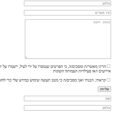
הריני מאשר/ת ומסכים/ה, כי הפרטים שנמסרו על ידי לעיל, יישמרו על י
אירועים ו/או פעילויות העמותה השונות
קראתי, הבנתי ואני מסכים/ה כי מטב תעשה שימוש במידע שלי כדי לחזו
שליחה