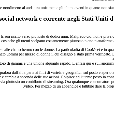
rire nondimeno al andatura unitamente gli ultimi eventi in quanto non si
 social network e corrente negli Stati Uniti 
a sua risalto verso piuttosto di dodici anni. Malgrado cio, non e priva di 
cosicche gli utenti scelgano costantemente piuttosto pieno piattaforme al
 alle chat schermo con le donne. La particolarita di CooMeet e in quan
nato uomini per mezzo di donne il cui disegno e stato prima verificato. 
o di gamma e una unione alquanto rapido. L'enfasi qui e sull'anonimato e
ra dall'altra parte ai filtri di varieta e geografici, sul posto e aperto
re e cambia a seconda delle sue azioni. Colpisce ed l'utente posto in conti
ia piuttosto un contributo di streaming. Ora qualunque consumatore puo i
video. Per mezzo di un appendice e fattibile dare la prop