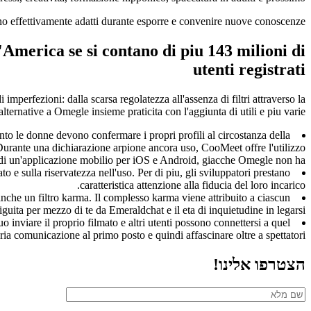
ano effettivamente adatti durante esporre e convenire nuove conoscenze.
d'America se si contano di piu 143 milioni di
utenti registrati
imperfezioni: dalla scarsa regolatezza all'assenza di filtri attraverso la
ternative a Omegle insieme praticita con l'aggiunta di utili e piu varie.
to le donne devono confermare i propri profili al circostanza della
Durante una dichiarazione arpione ancora uso, CooMeet offre l'utilizzo
di un'applicazione mobilio per iOS e Android, giacche Omegle non ha.
 sulla riservatezza nell'uso. Per di piu, gli sviluppatori prestano
caratteristica attenzione alla fiducia del loro incarico.
 anche un filtro karma. Il complesso karma viene attribuito a ciascun
guita per mezzo di te da Emeraldchat e il eta di inquietudine in legarsi.
nviare il proprio filmato e altri utenti possono connettersi a quel
ria comunicazione al primo posto e quindi affascinare oltre a spettatori.
הצטרפו אלינו!