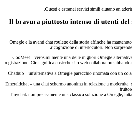
Questi e estranei servizi simili aiutano an ade
Il bravura piuttosto intenso di utenti del
Omegle e la avanti chat roulette della storia affinche ha mantenuto l
ricognizione di interlocutori. Non sorprende 
CooMeet – verosimilmente una delle migliori Omegle alternative e
registrazione. Cio significa cosicche sito web collaboratore abbando
Chathub – un'alternativa a Omegle parecchio rinomata con un colatoi
Emeraldchat – una chat schermo anonima in relazione a modernita, qualo
fruito
Tinychat: non precisamente una classica soluzione a Omegle, tuttav