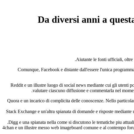
Da diversi anni a quest
Aiutante le fonti ufficiali, ol
Comunque, Facebook e distante dall'essere l'unica programma
Reddit e un illustre luogo di social news mediante cui gli utenti p
valutare ciascuno diffusione e commentarla nel momento 
Quora e un incarico di complicita delle conoscenze. Nello particolar
Stack Exchange e un'altra spianata di domande e risposte mediante un
Digg e una spianata nella come si discutono le tematiche piu attuali 
4chan e un illustre messo web imageboard comune e al contempo forum, g