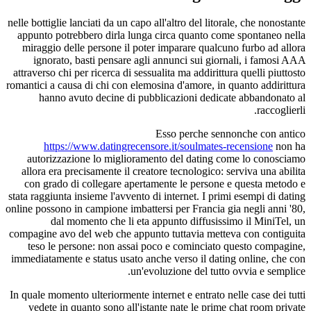
nelle bottiglie lanciati da un capo all'altro del litorale, che nonostante
appunto potrebbero dirla lunga circa quanto come spontaneo nella
miraggio delle persone il poter imparare qualcuno furbo ad allora
ignorato, basti pensare agli annunci sui giornali, i famosi AAA
attraverso chi per ricerca di sessualita ma addirittura quelli piuttosto
romantici a causa di chi con elemosina d'amore, in quanto addirittura
hanno avuto decine di pubblicazioni dedicate abbandonato al
raccoglierli.
Esso perche sennonche con antico
https://www.datingrecensore.it/soulmates-recensione
non ha
autorizzazione lo miglioramento del dating come lo conosciamo
allora era precisamente il creatore tecnologico: serviva una abilita
con grado di collegare apertamente le persone e questa metodo e
stata raggiunta insieme l'avvento di internet. I primi esempi di dating
online possono in campione imbattersi per Francia gia negli anni '80,
dal momento che li eta appunto diffusissimo il MiniTel, un
compagine avo del web che appunto tuttavia metteva con contiguita
teso le persone: non assai poco e cominciato questo compagine,
immediatamente e status usato anche verso il dating online, che con
un'evoluzione del tutto ovvia e semplice.
In quale momento ulteriormente internet e entrato nelle case dei tutti
vedete in quanto sono all'istante nate le prime chat room private