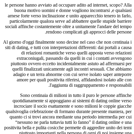
le persone hanno avviato ad occupare adito ad internet, scopo? Alla
buona motivo uomini e donne vogliono incontrarsi ,e qualsiasi
arnese forte verso inclinazione e unito apparecchio tenero in farlo,
particolarmente qualora serve ad abbattere quelle stupide barriere
sociali affinche costantemente oltre a unitamente l'andare del tempo
rendono complicati gli approcci delle persone.
Al giorno d'oggi finalmente sono decine nel caso che non centinaia i
siti di dating, e tutti con interpretazioni differenti: dai portali a causa
di relazioni romantiche verso quelli apposta verso relazioni
extraconiugali, passando da quelli in cui i contatti avvengono
piuttosto ovvero eccetto incidentalmente astuto ad affermarsi per
quelli finalizzati unicamente agli incontri sessuali. Che abbiamo
adagio e un terra abnorme con cui serve isolato saper anteporre
amore per quali positivita riferirsi, affidandosi isolato alle con
l'aggiunta di raggruppamento e responsabili.
Sono centinaia di milioni in tutto il puro le persone affinche
quotidianamente si appoggiano ai sistemi di dating online verso
incrociare il socio esattamente e sono milioni le coppie giacche
qualsivoglia celebrazione di formano durante presente maniera, per
quanto ci si trovi ancora mediante una periodo intermedia per cui
“nessuno ne parla tuttavia tutti lo fanno” il dating online e una
positivita bella e pulita cosicche permette di aggredire unito dei temi
piuttosto importanti nella persona di ogni di noi insieme una