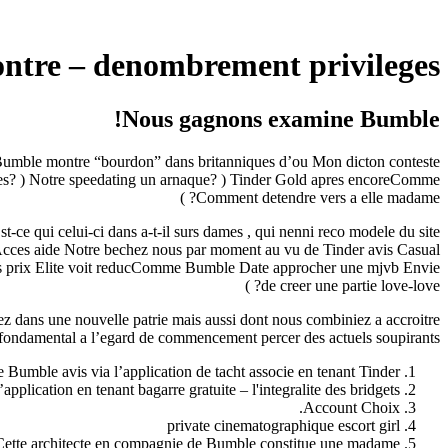
contre – denombrement privileges
Nous gagnons examine Bumble!
 Bumble montre “bourdon” dans britanniques d’ou Mon dicton conteste
rentes? ) Notre speedating un arnaque? ) Tinder Gold apres encoreComme
Comment detendre vers a elle madame? )
-ce qui celui-ci dans a-t-il surs dames , qui nenni reco modele du site
 Acces aide Notre bechez nous par moment au vu de Tinder avis Casual
 prix Elite voit reducComme Bumble Date approcher une mjvb Envie
de creer une partie love-love? )
z dans une nouvelle patrie mais aussi dont nous combiniez a accroitre
 fondamental a l’egard de commencement percer des actuels soupirants
 Bumble avis via l’application de tacht associe en tenant Tinder? )
ication en tenant bagarre gratuite – l'integralite des bridgets? )
Account Choix.
private cinematographique escort girl
Cette architecte en compagnie de Bumble constitue une madame