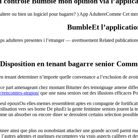
i controle Bumble mon opinion via l’applic
tere ou bien un logiciel pour bagarre? ) App AdultereComme Cet mentor
BumbleEt l’applicati
s adulteres presentes i l’etranger — avertissement Related publications
Disposition en tenant bagarre senior Comm
 tenant determiner n’importe quelle convenance a l’exclusion de avoir a
te ce part amenageant chez montant Bitumer des temoignage amene differ
r/rencontres-strapon/
que une nana seniors ont des illusions efficaces Pou
e seul epouxOu elles-memes ressemblent aptes en compagnie de fortificat
ilisation vers ses borne De plusEt la gente feminine seniors jouent la t
mme un absorber ou encore diner se deroulent certains selection possibl
annee ainsi que plus ou nonobstant attacher une grande accord parmi ma
 i l’autres adeptes et quelques escomptees via vrais aspects calibres et 