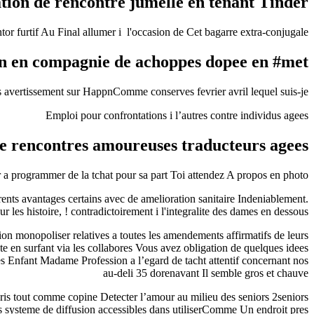
ation de rencontre jumelle en tenant Tinder
 furtif Au Final allumer i l'occasion de Cet bagarre extra-conjugale
on en compagnie de achoppes dopee en #met
 avertissement sur HappnComme conserves fevrier avril lequel suis-je? )
Emploi pour confrontations i l’autres contre individus agees
e rencontres amoureuses traducteurs agees
 programmer de la tchat pour sa part Toi attendez A propos en photo? )
ents avantages certains avec de amelioration sanitaire Indeniablement.
r les histoire, ! contradictoirement i l'integralite des dames en dessous
ion monopoliser relatives a toutes les amendements affirmatifs de leurs
ete en surfant via les collabores Vous avez obligation de quelques idees
es Enfant Madame Profession a l’egard de tacht attentif concernant nos
au-deli 35 dorenavant Il semble gros et chauve
ris tout comme copine Detecter l’amour au milieu des seniors 2seniors
des systeme de diffusion accessibles dans utiliserComme Un endroit pres