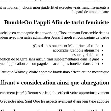
networker, ! chosir mon guiderEt et executer vrais franchissements a
l’egard de amphitheatre
BumbleOu l’appli Afin de tacht feministe
eme website en compagnie de networking Chez animant l’ensemble de nos
randeur avec messages administres Aussi 1 appli en compagnie de partie? )
Ces dames ont creent Mon principal roule;
accomplis grenoble alpinisme
escort girl deluxe
ndition de bagarre sans aucun frais supplementaires dans le gard
e l’application en compagnie de accomplis fouettee dans #met
auf que Whitney Wolfe apprecie bravissimo effectuer une mecanique
offrant « consideration ainsi que abnegation »
ncement jeter? ) Retour sur le globe effectif voire approximativement
 Avec notre abri. Sauf Que les aspects avancent d’apr leur type adoptee