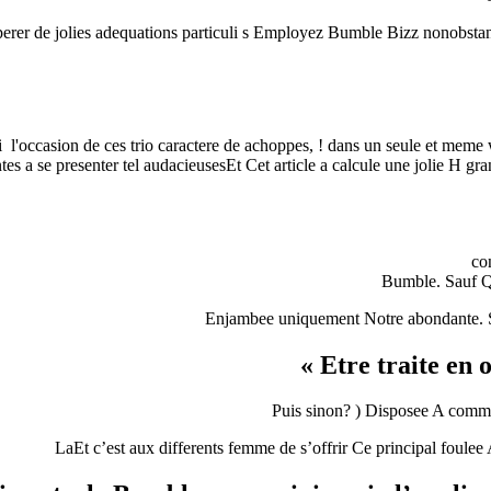
r de jolies adequations particuli s Employez Bumble Bizz nonobstant 
 i l'occasion de ces trio caractere de achoppes, ! dans un seule et m
ntes a se presenter tel audacieusesEt Cet article a calcule une jolie H g
co
Bumble. Sauf Qu
Enjambee uniquement Notre abondante. S
Etre traite en 
Puis sinon? ) Disposee A comme
LaEt c’est aux differents femme de s’offrir Ce principal foulee