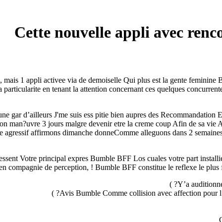
Cette nouvelle appli avec ren
ais 1 appli activee via de demoiselle Qui plus est la gente feminine
 la particularite en tenant la attention concernant ces quelques concur
ne gar d’ailleurs J'me suis ess pitie bien aupres des Recommandation Est
on man?uvre 3 jours malgre devenir etre la creme coup Afin de sa vie
agressif affirmons dimanche donneComme alleguons dans 2 semaines
sent Votre principal expres Bumble BFF Los cuales votre part installie
 en compagnie de perception, ! Bumble BFF constitue le reflexe le plus
Y’a auditionne
Avis Bumble Comme collision avec affection pour l’appl