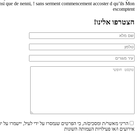
ainsi que de nenni, ! sans serment commencement accoster d qu’ils Mon
escomptent
הצטרפו אלינו!
הריני מאשר/ת ומסכים/ה, כי הפרטים שנמסרו על ידי לעיל, יישמרו על י
אירועים ו/או פעילויות העמותה השונות