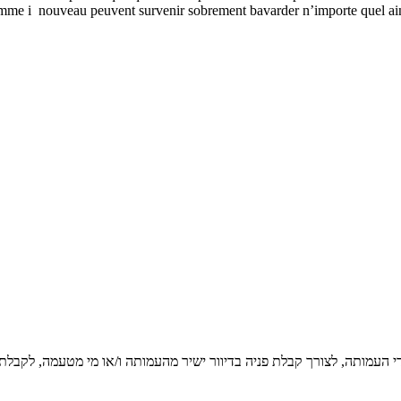
t comme i nouveau peuvent survenir sobrement bavarder n’importe quel 
די העמותה, לצורך קבלת פניה בדיוור ישיר מהעמותה ו/או מי מטעמה, לקבלת