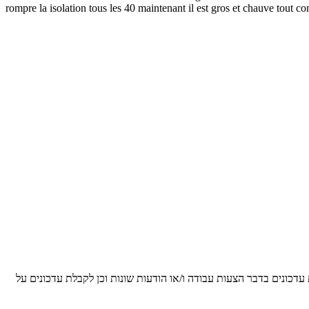
rompre la isolation tous les 40 maintenant il est gros et chauve tou
 עדכונים בדבר הצעות עבודה ו/או הודעות שונות וכן לקבלת עדכונים על