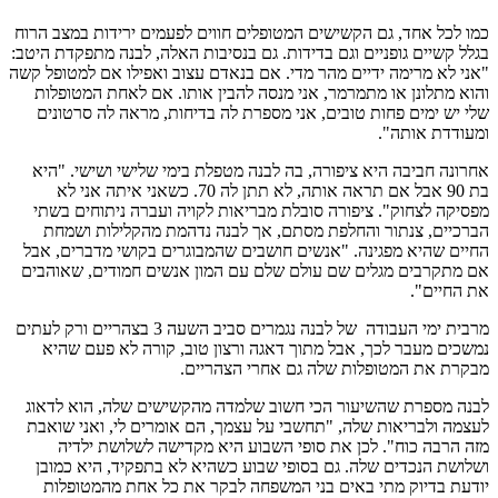
כמו לכל אחד, גם הקשישים המטופלים חווים לפעמים ירידות במצב הרוח
בגלל קשיים גופניים וגם בדידות. גם בנסיבות האלה, לבנה מתפקדת היטב:
"אני לא מרימה ידיים מהר מדי. אם בנאדם עצוב ואפילו אם למטופל קשה
והוא מתלונן או מתמרמר, אני מנסה להבין אותו. אם לאחת המטופלות
שלי יש ימים פחות טובים, אני מספרת לה בדיחות, מראה לה סרטונים
ומעודדת אותה".
אחרונה חביבה היא ציפורה, בה לבנה מטפלת בימי שלישי ושישי. "היא
בת 90 אבל אם תראה אותה, לא תתן לה 70. כשאני איתה אני לא
מפסיקה לצחוק". ציפורה סובלת מבריאות לקויה ועברה ניתוחים בשתי
הברכיים, צנתור והחלפת מסתם, אך לבנה נדהמת מהקלילות ושמחת
החיים שהיא מפגינה. "אנשים חושבים שהמבוגרים בקושי מדברים, אבל
אם מתקרבים מגלים שם עולם שלם עם המון אנשים חמודים, שאוהבים
את החיים".
מרבית ימי העבודה של לבנה נגמרים סביב השעה 3 בצהריים ורק לעתים
נמשכים מעבר לכך, אבל מתוך דאגה ורצון טוב, קורה לא פעם שהיא
מבקרת את המטופלות שלה גם אחרי הצהריים.
לבנה מספרת שהשיעור הכי חשוב שלמדה מהקשישים שלה, הוא לדאוג
לעצמה ולבריאות שלה, "תחשבי על עצמך, הם אומרים לי, ואני שואבת
מזה הרבה כוח". לכן את סופי השבוע היא מקדישה לשלושת ילדיה
ושלושת הנכדים שלה. גם בסופי שבוע כשהיא לא בתפקיד, היא כמובן
יודעת בדיוק מתי באים בני המשפחה לבקר את כל אחת מהמטופלות