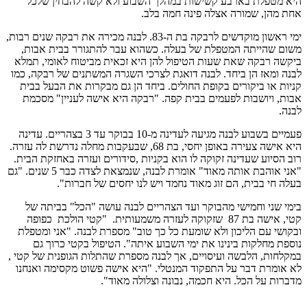
היא מטפלת בארבע קשישות במהלך השבוע ולא קשה להבחין שלכל
אחת מהן, שמורה אצלה פינה חמה בלב.
ימי ראשון מוקדשים לרבקה בת ה-83. לבנה מכירה את רבקה שנים רבות,
משום שהייתה המטפלת של בעלה. כשהוא עבר להתגורר בבית אבות,
ביקשה רבקה שאת שעות הטיפול להן היא זכאית מביטוח לאומי, תמלא
לבנה ומאז הן ביחד. לבנה דואגת לצרכי השגרה המשתנים של רבקה, כמו
קניות או ביקורים בקופת החולים. ביחד הן גם מבקרות את הבעל בבית
אבות, ויושבות לפעמים בבית קפה. "רבקה היא אישה לעניין" מסכמת
לבנה.
פעמיים בשבוע לבנה מגיעה לעדינה מ-10 בבוקר עד 3 בצהריים. עדינה
היא אישה צעירה באופן יחסי, בת 68, שבעקבות מחלה נדרשת לה עזרה.
רוב הסיוע שעדינה זקוקה לו הוא בקניות ,סידורים ועזרה באחזקת הבית.
"אני אוהבת אותה מאוד" אומרת לבנה, שנמצאת לצדה כבר 5 שנים. "גם
בעלה חי בבית, הם זוג מאוד נחמד ויש לנו יחסים של חברות".
בימי שני וחמישי מהבוקר ועד הצהריים לבנה עושה "הכל" בביתה של
קטי, אישה בת 87 שזקוקה לעזרה משמעותית. "קטי הולכת כפופה
ובקושי עם הליכון ולא שומעת כל כך טוב" מספרת לבנה. "אני ומטפלת
נוספת מחלקות בינינו את ימי השבוע איתה". הטיפול בקטי כרוך גם
במקלחות, הלבשה ועיסויים, אך לבנה מספרת שהתלות הגופנית של קטי ,
לא אומרת דבר על התפקוד המנטלי. "היא אישה פשוט מקסימה ואנחנו
מדברות על הכל. היא חכמה, נבונה וצלולה מאוד".